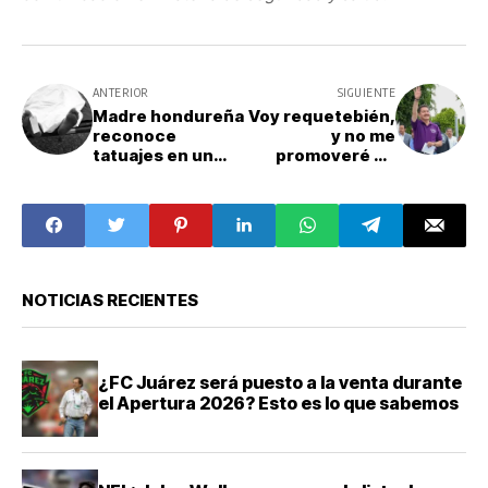
ANTERIOR
SIGUIENTE
Madre hondureña
Voy requetebién,
reconoce
y no me
tatuajes en un
promoveré en
cuerpo localizado
encuestas:
en el Río Bravo
Nacho Mier
NOTICIAS RECIENTES
¿FC Juárez será puesto a la venta durante
el Apertura 2026? Esto es lo que sabemos