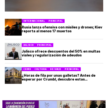
INTERNACIONAL
PRINCIPAL
Rusia lanza ofensiva con misiles y drones; Kiev
reporta al menos 17 muertos
JALISCO
PRINCIPAL
Jalisco ofrece descuentos del 50% en multas
viales y regularización de adeudos
CDMX
CULTURA
DE VIAJE
PRINCIPAL
¿Horas de fila por unas galletas? Antes de
esperar por Crumbl, descubre estas
panaderías tradicionales de la CDMX