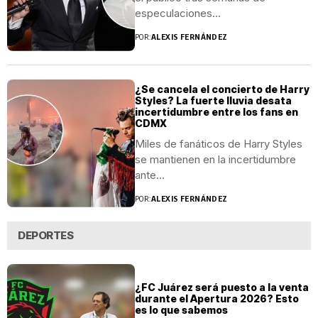
especulaciones...
POR:
ALEXIS FERNÁNDEZ
¿Se cancela el concierto de Harry
Styles? La fuerte lluvia desata
incertidumbre entre los fans en
CDMX
Miles de fanáticos de Harry Styles
se mantienen en la incertidumbre
ante...
POR:
ALEXIS FERNÁNDEZ
DEPORTES
¿FC Juárez será puesto a la venta
durante el Apertura 2026? Esto
es lo que sabemos