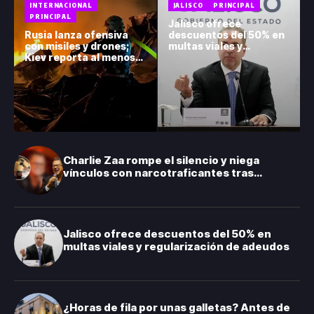
INTERNACIONAL
JALISCO
PRINCIPAL
PRINCIPAL
Jalisco ofrece
Rusia lanza ofensiva
descuentos del 50% en
con misiles y drones;
multas viales y
Kiev reporta al menos
regularización de
17 muertos
adeudos
Charlie Zaa rompe el silencio y niega
vínculos con narcotraficantes tras
investigación en Colombia
Jalisco ofrece descuentos del 50% en
multas viales y regularización de adeudos
¿Horas de fila por unas galletas? Antes de