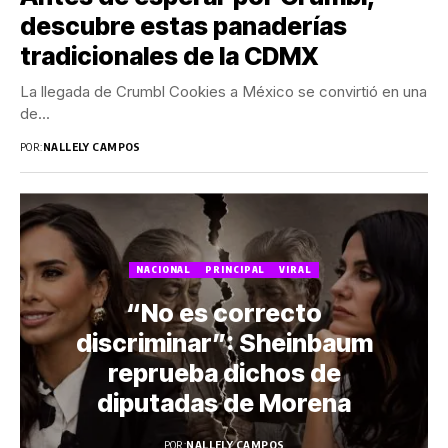
descubre estas panaderías
tradicionales de la CDMX
La llegada de Crumbl Cookies a México se convirtió en una
de...
POR:
NALLELY CAMPOS
NACIONAL
PRINCIPAL
VIRAL
“No es correcto
discriminar”: Sheinbaum
reprueba dichos de
diputadas de Morena
POR:
NALLELY CAMPOS