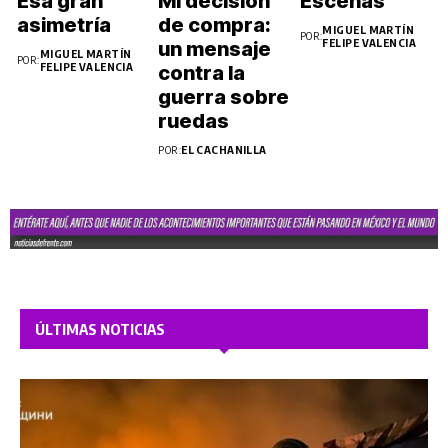
Esa gran
Mi decisión
Escenas
s de la
2026
asimetría
de compra:
CDMX
MIGUEL MARTÍN
POR:
FELIPE VALENCIA
un mensaje
MIGUEL MARTÍN
POR:
FELIPE VALENCIA
contra la
guerra sobre
ruedas
POR:
EL CACHANILLA
ÚLTIMAS NOTICIAS