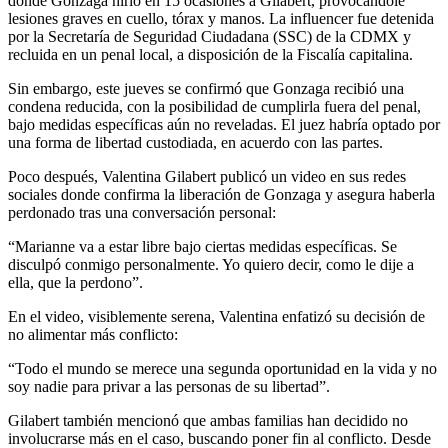
donde Gonzaga hirió en 15 ocasiones a Gilabert, provocándole
lesiones graves en cuello, tórax y manos. La influencer fue detenida
por la Secretaría de Seguridad Ciudadana (SSC) de la CDMX y
recluida en un penal local, a disposición de la Fiscalía capitalina.
Sin embargo, este jueves se confirmó que Gonzaga recibió una
condena reducida, con la posibilidad de cumplirla fuera del penal,
bajo medidas específicas aún no reveladas. El juez habría optado por
una forma de libertad custodiada, en acuerdo con las partes.
Poco después, Valentina Gilabert publicó un video en sus redes
sociales donde confirma la liberación de Gonzaga y asegura haberla
perdonado tras una conversación personal:
“Marianne va a estar libre bajo ciertas medidas específicas. Se
disculpó conmigo personalmente. Yo quiero decir, como le dije a
ella, que la perdono”.
En el video, visiblemente serena, Valentina enfatizó su decisión de
no alimentar más conflicto:
“Todo el mundo se merece una segunda oportunidad en la vida y no
soy nadie para privar a las personas de su libertad”.
Gilabert también mencionó que ambas familias han decidido no
involucrarse más en el caso, buscando poner fin al conflicto. Desde