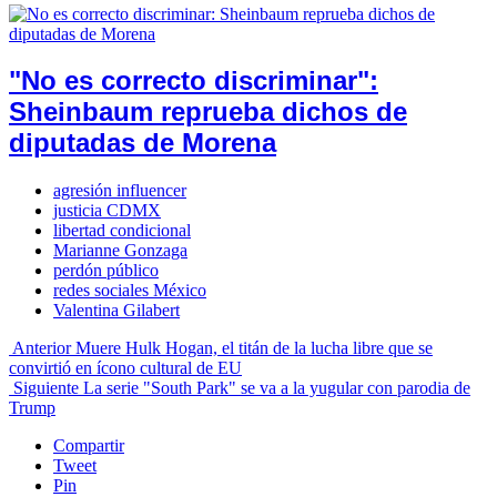
"No es correcto discriminar":
Sheinbaum reprueba dichos de
diputadas de Morena
agresión influencer
justicia CDMX
libertad condicional
Marianne Gonzaga
perdón público
redes sociales México
Valentina Gilabert
Anterior
Muere Hulk Hogan, el titán de la lucha libre que se
convirtió en ícono cultural de EU
Siguiente
La serie "South Park" se va a la yugular con parodia de
Trump
Compartir
Tweet
Pin