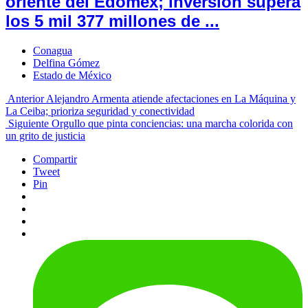
oriente del Edomex; inversión supera
los 5 mil 377 millones de ...
Conagua
Delfina Gómez
Estado de México
Anterior
Alejandro Armenta atiende afectaciones en La Máquina y
La Ceiba; prioriza seguridad y conectividad
Siguiente
Orgullo que pinta conciencias: una marcha colorida con
un grito de justicia
Compartir
Tweet
Pin