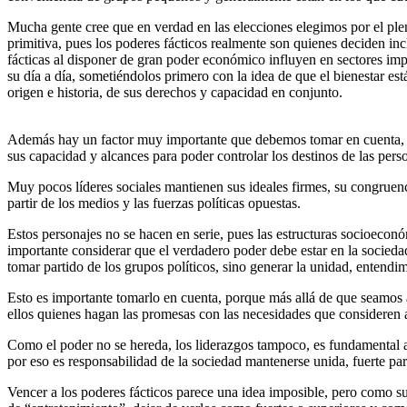
Mucha gente cree que en verdad en las elecciones elegimos por el pleno
primitiva, pues los poderes fácticos realmente son quienes deciden incl
fácticas al disponer de gran poder económico influyen en sectores imp
su día a día, sometiéndolos primero con la idea de que el bienestar es
origen e historia, de sus derechos y capacidad en conjunto.
Además hay un factor muy importante que debemos tomar en cuenta, e
sus capacidad y alcances para poder controlar los destinos de las pers
Muy pocos líderes sociales mantienen sus ideales firmes, su congruenci
partir de los medios y las fuerzas políticas opuestas.
Estos personajes no se hacen en serie, pues las estructuras socioeconó
importante considerar que el verdadero poder debe estar en la sociedad,
tomar partido de los grupos políticos, sino generar la unidad, entendi
Esto es importante tomarlo en cuenta, porque más allá de que seamos a
ellos quienes hagan las promesas con las necesidades que consideren 
Como el poder no se hereda, los liderazgos tampoco, es fundamental aho
por eso es responsabilidad de la sociedad mantenerse unida, fuerte p
Vencer a los poderes fácticos parece una idea imposible, pero como su 