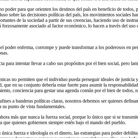
 poder para que orienten los destinos del país en beneficio de todos, p
uso sobre las decisiones políticas del país, los movimientos sociales ha
ortantes de la sociedad a partir de sus creencias, haciendo uso de inst
tá forzosamente asociado al factor económico, lo hacen a través del uso
l poder enferma, corrompe y puede transformar a los poderosos en per
onas.
a para intentar llevar a cabo sus propósitos por el bien social, pero la
micas no permiten que el individuo pueda perseguir ideales de justicia y
 que en su conjunto debería estar fuerte para asumir la responsabilidad 
miento, conciencia para gestar una agenda común por el bien de todos, n
fines a banderas políticas claras, nosotros debemos ser quienes definamo
a su punto de vista fundamentales.
ra más que nunca la fuerza social, porque lo único que si se transmite a
ara que quienes gobiernen siempre estén bajo el mando del pueblo.
única fuerza e ideología es el dinero, las estrategias para poder debilit