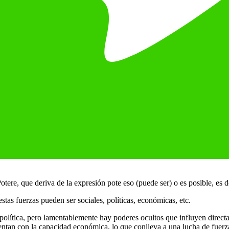
tere, que deriva de la expresión pote eso (puede ser) o es posible, es d
tas fuerzas pueden ser sociales, políticas, económicas, etc.
olítica, pero lamentablemente hay poderes ocultos que influyen direct
tan con la capacidad económica, lo que conlleva a una lucha de fuerzas