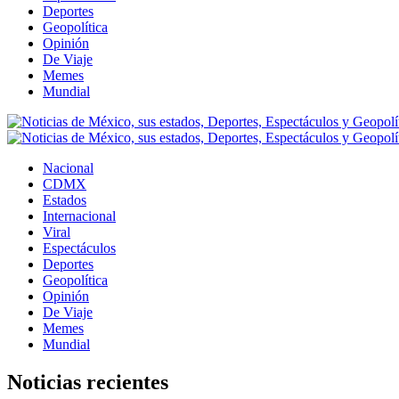
Deportes
Geopolítica
Opinión
De Viaje
Memes
Mundial
Nacional
CDMX
Estados
Internacional
Viral
Espectáculos
Deportes
Geopolítica
Opinión
De Viaje
Memes
Mundial
Noticias recientes