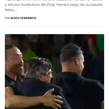
y terminó burlándose del Piojo Herrera luego de su pasado
felino,...
POR:
ALEXIS FERNÁNDEZ