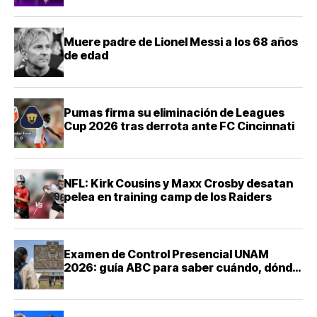
Muere padre de Lionel Messi a los 68 años
de edad
Pumas firma su eliminación de Leagues
Cup 2026 tras derrota ante FC Cincinnati
NFL: Kirk Cousins y Maxx Crosby desatan
pelea en training camp de los Raiders
Examen de Control Presencial UNAM
2026: guía ABC para saber cuándo, dónde
y cómo presentarte