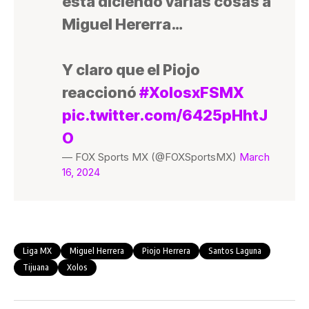
está diciendo varias cosas a
Miguel Hererra…
Y claro que el Piojo
reaccionó
#XolosxFSMX
pic.twitter.com/6425pHhtJ
O
— FOX Sports MX (@FOXSportsMX)
March
16, 2024
Liga MX
Miguel Herrera
Piojo Herrera
Santos Laguna
Tijuana
Xolos