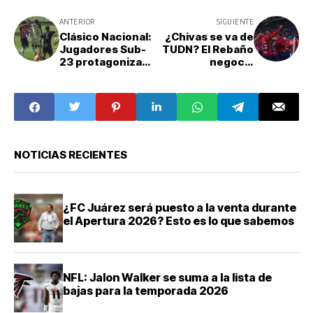
ANTERIOR
SIGUIENTE
Clásico Nacional:
¿Chivas se va de
Jugadores Sub-
TUDN? El Rebaño
23 protagonizan
negocia
tremenda campal
derechos de
transmisión con
plataforma de
streaming
NOTICIAS RECIENTES
¿FC Juárez será puesto a la venta durante
el Apertura 2026? Esto es lo que sabemos
NFL: Jalon Walker se suma a la lista de
bajas para la temporada 2026