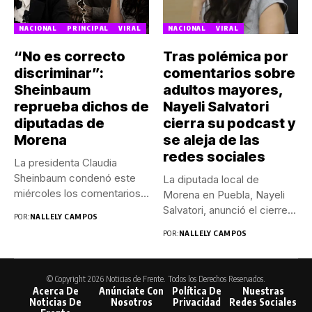
NACIONAL
PRINCIPAL
VIRAL
NACIONAL
VIRAL
“No es correcto
Tras polémica por
discriminar”:
comentarios sobre
Sheinbaum
adultos mayores,
reprueba dichos de
Nayeli Salvatori
diputadas de
cierra su podcast y
Morena
se aleja de las
redes sociales
La presidenta Claudia
Sheinbaum condenó este
La diputada local de
miércoles los comentarios
Morena en Puebla, Nayeli
realizados por las...
Salvatori, anunció el cierre...
POR:
NALLELY CAMPOS
POR:
NALLELY CAMPOS
© Copyright 2026 Noticias de Frente. Todos los Derechos Reservados.
Acerca De
Anúnciate Con
Política De
Nuestras
Noticias De
Nosotros
Privacidad
Redes Sociales