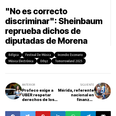
"No es correcto
discriminar": Sheinbaum
reprueba dichos de
diputadas de Morena
Bélgica
Festival De Música
Incendio Escenario
Música Electrónica
Orbyz
Tomorrowland 2025
ANTERIOR
SIGUIENTE
Profeco exige a
Mérida, referente
UBER respetar
nacional en
derechos de los
finanzas
usuarios ante
públicas: recibe
alza de tarifas
calificación AA+
por su manejo