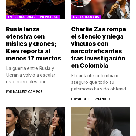
INTERNACIONAL
PRINCIPAL
ESPECTÁCULOS
Rusia lanza
Charlie Zaa rompe
ofensiva con
el silencio y niega
misiles y drones;
vínculos con
Kiev reporta al
narcotraficantes
menos 17 muertos
tras investigación
en Colombia
La guerra entre Rusia y
Ucrania volvió a escalar
El cantante colombiano
este miércoles con...
aseguró que todo su
patrimonio ha sido obtenido
POR:
NALLELY CAMPOS
de...
POR:
ALEXIS FERNÁNDEZ