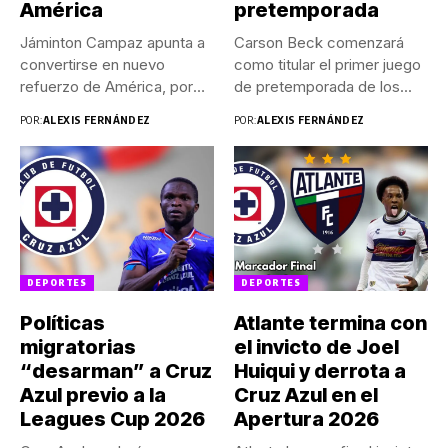
América
pretemporada
Jáminton Campaz apunta a
Carson Beck comenzará
convertirse en nuevo
como titular el primer juego
refuerzo de América, por
de pretemporada de los...
lo...
POR:
ALEXIS FERNÁNDEZ
POR:
ALEXIS FERNÁNDEZ
DEPORTES
DEPORTES
Políticas
Atlante termina con
migratorias
el invicto de Joel
“desarman” a Cruz
Huiqui y derrota a
Azul previo a la
Cruz Azul en el
Leagues Cup 2026
Apertura 2026