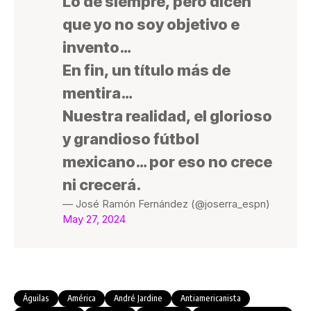
Lo de siempre, pero dicen
que yo no soy objetivo e
invento…
En fin, un título más de
mentira…
Nuestra realidad, el glorioso
y grandioso fútbol
mexicano… por eso no crece
ni crecerá.
— José Ramón Fernández (@joserra_espn)
May 27, 2024
Águilas
América
André Jardine
Antiamericanista