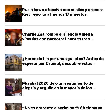
Rusia lanza ofensiva con misiles y drones;
Kiev reporta al menos 17 muertos
Charlie Zaa rompe el silencio y niega
vínculos con narcotraficantes tras
investigación en Colombia
¿Horas de fila por unas galletas? Antes de
esperar por Crumbl, descubre estas
panaderías tradicionales de la CDMX
Mundial 2026 dejó un sentimiento de
alegría y orgullo en la mayoría de los
mexicanos, destaca Sheinbaum
“No es correcto discriminar”: Sheinbaum