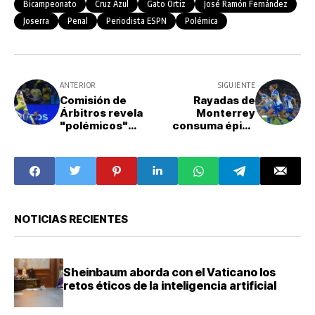
Bicampeonato
Cruz Azul
Gato Ortiz
José Ramón Fernández
Joserra
Penal
Periodista ESPN
Polémica
ANTERIOR
SIGUIENTE
Comisión de
Rayadas de
Árbitros revela
Monterrey
"polémicos"
consuma épica
audios del VAR en
remontada y
la final América
vence al América
vs Cruz Azul
en final de la Liga
MX Femenil
NOTICIAS RECIENTES
Sheinbaum aborda con el Vaticano los
retos éticos de la inteligencia artificial