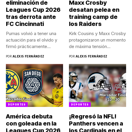
eliminación de
Maxx Crosby
Leagues Cup 2026
desatan pelea en
tras derrota ante
training camp de
FC Cincinnati
los Raiders
Pumas volvió a tener una
Kirk Cousins y Maxx Crosby
actuación para el olvido y
protagonizaron un momento
firmó prácticamente...
de máxima tensión
durante...
POR:
ALEXIS FERNÁNDEZ
POR:
ALEXIS FERNÁNDEZ
DEPORTES
DEPORTES
América debuta
¡Regresó la NFL!
con goleada en la
Panthers vencen a
Leagues Cup 2026
los Cardinals en el