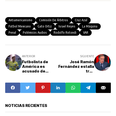
Antiamericanismo
Comisión De Árbitros
Cruz Azul
Futbol Mexicano
Gato Ortiz
Israel Reyes
La Máquina
Penal
Polémicos Audios
Rodolfo Rotondi
VAR
ANTERIOR
SIGUIENTE
Futbolista de
José Ramón
América es
Fernández estalla
acusado de
tras
violación tras
bicampeonato
ganar la final de la
del América; "Un
Liga MX
título más de
mentira"
NOTICIAS RECIENTES