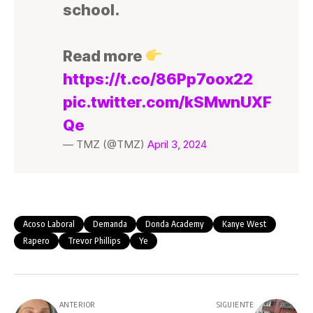
school.
Read more
https://t.co/86Pp7oox22
pic.twitter.com/kSMwnUXF
Qe
— TMZ (@TMZ)
April 3, 2024
Acoso Laboral
Demanda
Donda Academy
Kanye West
Rapero
Trevor Phillips
Ye
ANTERIOR
SIGUIENTE