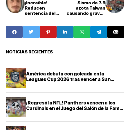
¡Increíble!
Sismo de 7.5
Reducen
azota Taiwan
sentencia del
causando graves
policía
daños
involucrado en la
muerte de
Octavio Ocaña
NOTICIAS RECIENTES
América debuta con goleada en la
Leagues Cup 2026 tras vencer a San
Diego FC
¡Regresó la NFL! Panthers vencen a los
Cardinals en el Juego del Salón de la Fama
2026