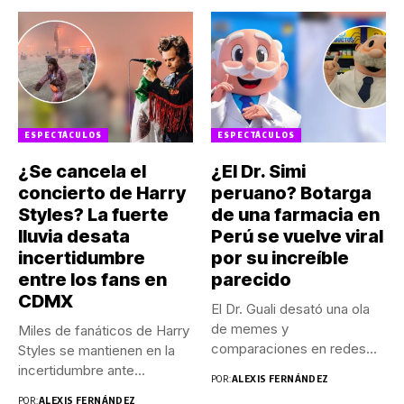
ESPECTÁCULOS
ESPECTÁCULOS
¿Se cancela el
¿El Dr. Simi
concierto de Harry
peruano? Botarga
Styles? La fuerte
de una farmacia en
lluvia desata
Perú se vuelve viral
incertidumbre
por su increíble
entre los fans en
parecido
CDMX
El Dr. Guali desató una ola
de memes y
Miles de fanáticos de Harry
comparaciones en redes...
Styles se mantienen en la
incertidumbre ante...
POR:
ALEXIS FERNÁNDEZ
POR:
ALEXIS FERNÁNDEZ