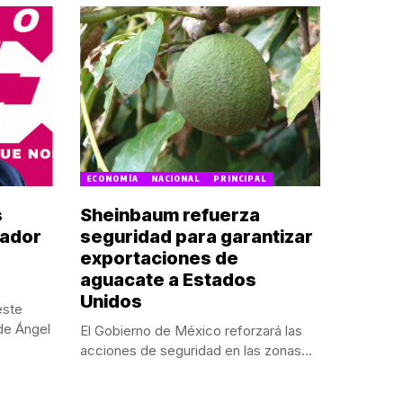
ECONOMÍA
NACIONAL
PRINCIPAL
s
Sheinbaum refuerza
nador
seguridad para garantizar
exportaciones de
aguacate a Estados
Unidos
este
de Ángel
El Gobierno de México reforzará las
acciones de seguridad en las zonas...
POR:
NALLELY CAMPOS