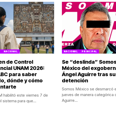
NACIONAL
NACIONAL
PRINCIPAL
n de Control
Se “deslinda” Somo
ncial UNAM 2026:
México del exgober
ABC para saber
Ángel Aguirre tras su
o, dónde y cómo
detención
ntarte
Somos México se desmarcó 
jueves de manera categórica 
habilitó este viernes 7 de
Aguirre...
l sistema para que...
POR:
REDACCIÓN
LY CAMPOS