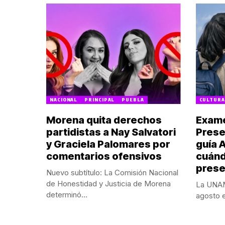
NACIONAL
PRINCIPAL
PUEBLA
CULTURA
Morena quita derechos
Exame
partidistas a Nay Salvatori
Prese
y Graciela Palomares por
guía 
comentarios ofensivos
cuánd
prese
Nuevo subtítulo: La Comisión Nacional
de Honestidad y Justicia de Morena
La UNAM 
determinó...
agosto e
POR:
REDACCIÓN
POR:
NALLE