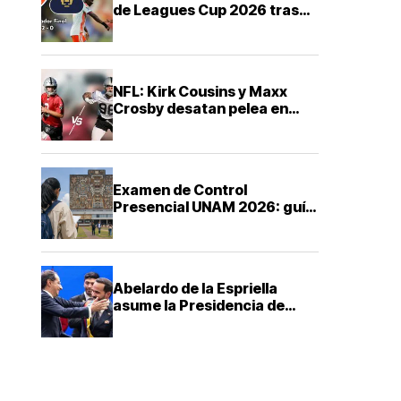
de Leagues Cup 2026 tras
derrota ante FC Cincinnati
NFL: Kirk Cousins y Maxx
Crosby desatan pelea en
training camp de los Raiders
Examen de Control
Presencial UNAM 2026: guía
ABC para saber cuándo,
dónde y cómo presentarte
Abelardo de la Espriella
asume la Presidencia de
Colombia con una agenda de
mano dura contra el
narcotráfico