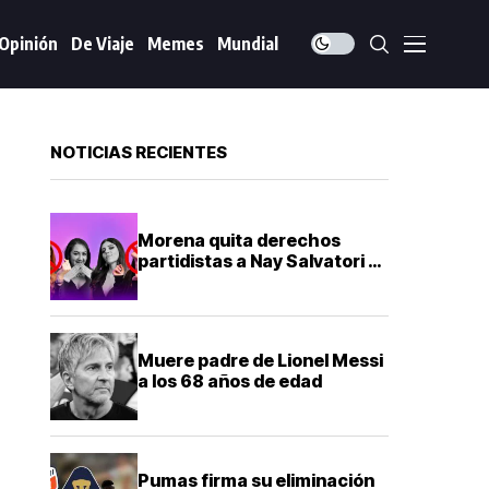
Opinión
De Viaje
Memes
Mundial
NOTICIAS RECIENTES
Morena quita derechos
partidistas a Nay Salvatori y
Graciela Palomares por
comentarios ofensivos
Muere padre de Lionel Messi
a los 68 años de edad
Pumas firma su eliminación