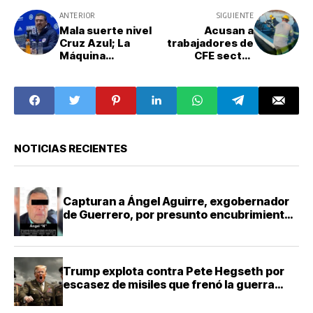
ANTERIOR
SIGUIENTE
Mala suerte nivel
Acusan a
Cruz Azul; La
trabajadores de
Máquina
CFE sector
eliminada del
Acapulco de
Apertura 2023
pedir “moche”
tras resolución
para
del TAS favorable
reconexiones
al Club Puebla
NOTICIAS RECIENTES
Capturan a Ángel Aguirre, exgobernador
de Guerrero, por presunto encubrimiento
en Ayotzinapa
Trump explota contra Pete Hegseth por
escasez de misiles que frenó la guerra
contra Irán