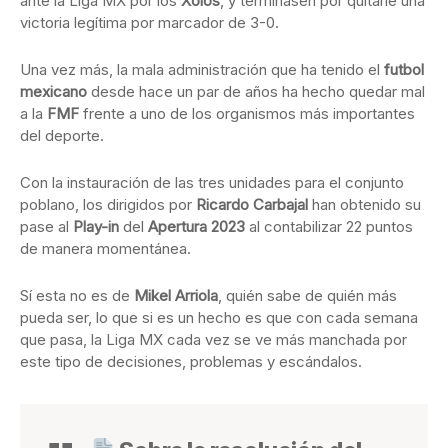
ante la Liga MX por los
Xolos
, y terminasen por quitarle una
victoria legítima por marcador de 3-0.
Una vez más, la mala administración que ha tenido el
futbol
mexicano
desde hace un par de años ha hecho quedar mal
a la
FMF
frente a uno de los organismos más importantes
del deporte.
Con la instauración de las tres unidades para el conjunto
poblano, los dirigidos por
Ricardo Carbajal
han obtenido su
pase al
Play-in
del
Apertura 2023
al contabilizar 22 puntos
de manera momentánea.
Sí esta no es de
Mikel Arriola
, quién sabe de quién más
pueda ser, lo que si es un hecho es que con cada semana
que pasa, la Liga MX cada vez se ve más manchada por
este tipo de decisiones, problemas y escándalos.