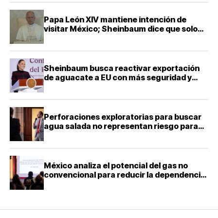
Papa León XIV mantiene intención de
visitar México; Sheinbaum dice que solo
falta definir la fecha
Sheinbaum busca reactivar exportación
de aguacate a EU con más seguridad y
diálogo bilateral
Perforaciones exploratorias para buscar
agua salada no representan riesgo para
acuíferos: director de la Facultad de
Ingeniería de la UNAM
México analiza el potencial del gas no
convencional para reducir la dependencia
energética