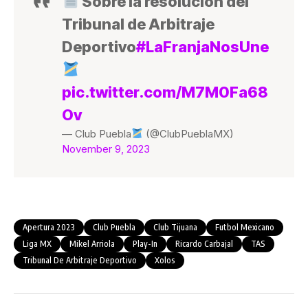
Sobre la resolución del
Tribunal de Arbitraje
Deportivo
#LaFranjaNosUne
pic.twitter.com/M7M0Fa68
Ov
— Club Puebla
(@ClubPueblaMX)
November 9, 2023
Apertura 2023
Club Puebla
Club Tijuana
Futbol Mexicano
Liga MX
Mikel Arriola
Play-In
Ricardo Carbajal
TAS
Tribunal De Arbitraje Deportivo
Xolos