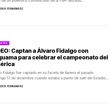
o de un polémico comunicado de la FMF lanzado...
LEXIS FERNÁNDEZ
ORTES
EO: Captan a Álvaro Fidalgo con
guama para celebrar el campeonato del
érica
o Fidalgo fue captado en su faceta de llanero el pasado
go 17 de diciembre cuando estaba a punto de salir del Estadio...
LEXIS FERNÁNDEZ