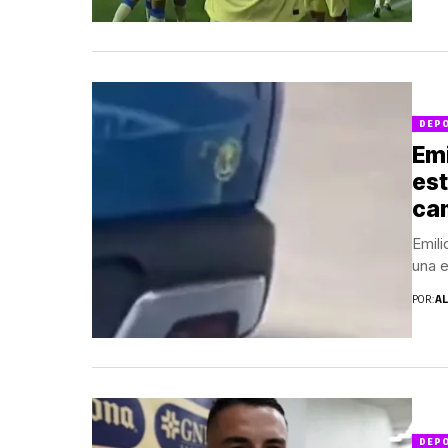
DEP
Emi
es
cam
Emili
una e
POR:
A
DEP