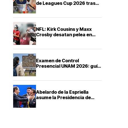
de Leagues Cup 2026 tras
derrota ante FC Cincinnati
NFL: Kirk Cousins y Maxx
Crosby desatan pelea en
training camp de los Raiders
Examen de Control
Presencial UNAM 2026: guía
ABC para saber cuándo,
dónde y cómo presentarte
Abelardo de la Espriella
asume la Presidencia de
Colombia con una agenda de
mano dura contra el
narcotráfico