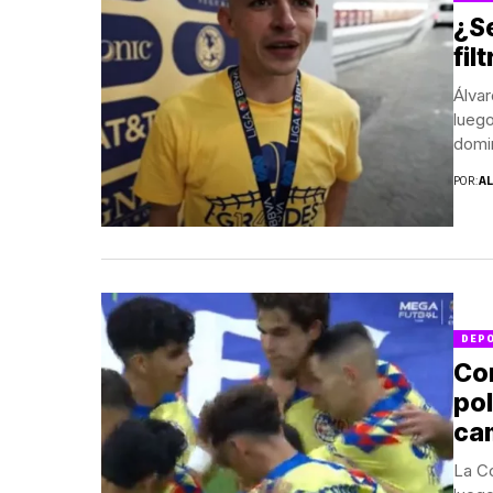
¿Se
fil
Álvar
lueg
domin
POR:
A
DEP
Com
pol
ca
La Co