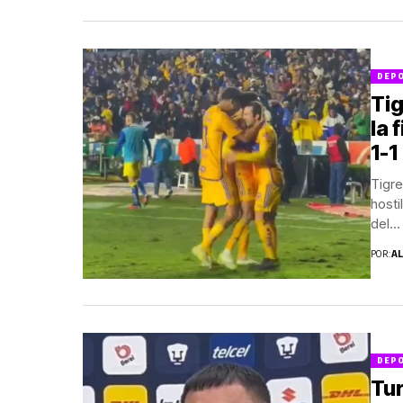
DEP
Tig
la 
1-1
Tigr
hosti
del...
POR:
A
DEP
Tu