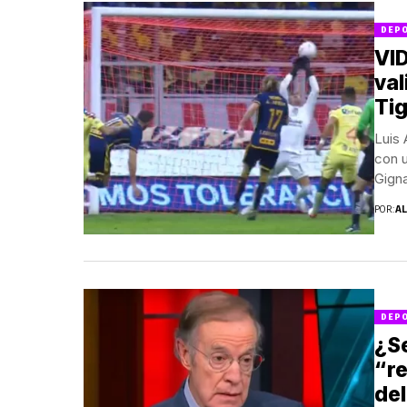
DEP
VID
val
Ti
Luis
con u
Gigna
POR:
A
DEP
¿S
“r
de