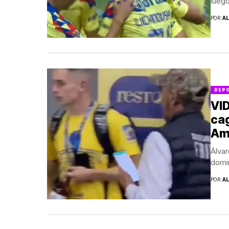
lueg
POR:
A
DEP
VID
ca
Am
Álvar
domin
POR:
A