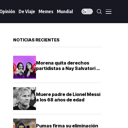
Opinión
De Viaje
Memes
Mundial
NOTICIAS RECIENTES
Morena quita derechos
partidistas a Nay Salvatori y
Graciela Palomares por
comentarios ofensivos
Muere padre de Lionel Messi
a los 68 años de edad
Pumas firma su eliminación