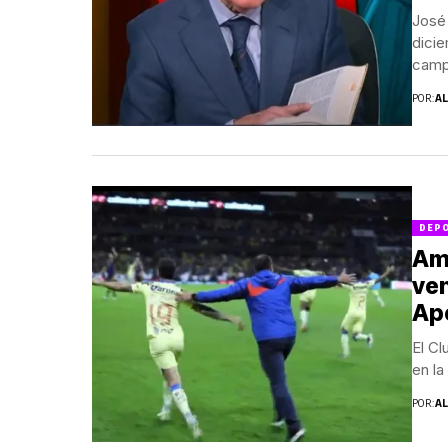
José
dicie
camp
POR:
A
DEP
Amé
ven
Ap
El Cl
en la
POR:
A