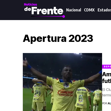
Nacional
CDMX
Estado
Apertura 2023
DEP
Amé
fut
El Cl
termi
POR:
A