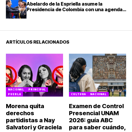
Abelardo de la Espriella asume la
Presidencia de Colombia con una agenda
de mano dura contra el narcotráfico
ARTÍCULOS RELACIONADOS
NACIONAL
PRINCIPAL
PUEBLA
CULTURA
NACIONAL
Morena quita
Examen de Control
derechos
Presencial UNAM
partidistas a Nay
2026: guía ABC
Salvatori y Graciela
para saber cuándo,