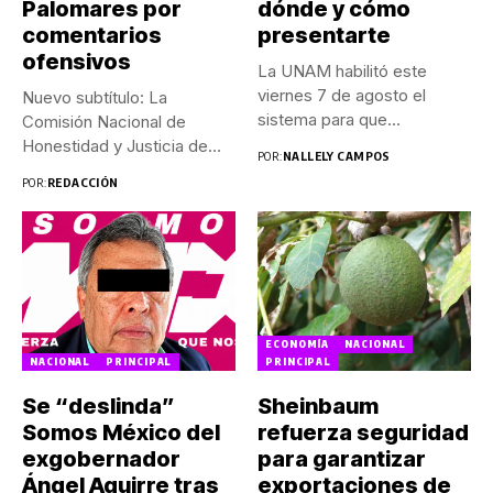
Palomares por
dónde y cómo
comentarios
presentarte
ofensivos
La UNAM habilitó este
viernes 7 de agosto el
Nuevo subtítulo: La
sistema para que...
Comisión Nacional de
Honestidad y Justicia de
POR:
NALLELY CAMPOS
Morena determinó...
POR:
REDACCIÓN
ECONOMÍA
NACIONAL
NACIONAL
PRINCIPAL
PRINCIPAL
Se “deslinda”
Sheinbaum
Somos México del
refuerza seguridad
exgobernador
para garantizar
Ángel Aguirre tras
exportaciones de