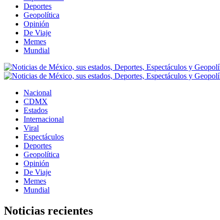
Deportes
Geopolítica
Opinión
De Viaje
Memes
Mundial
Nacional
CDMX
Estados
Internacional
Viral
Espectáculos
Deportes
Geopolítica
Opinión
De Viaje
Memes
Mundial
Noticias recientes