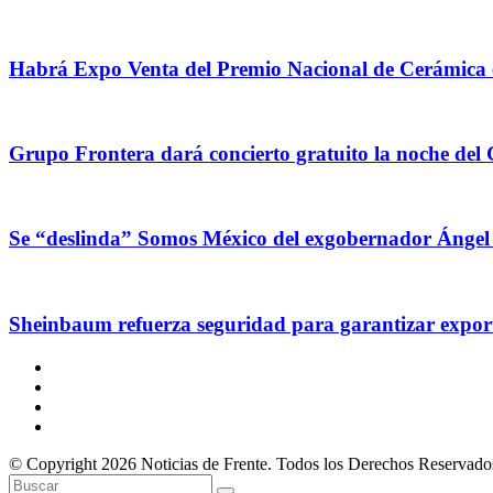
Habrá Expo Venta del Premio Nacional de Cerámica
Grupo Frontera dará concierto gratuito la noche del
Se “deslinda” Somos México del exgobernador Ángel A
Sheinbaum refuerza seguridad para garantizar expor
© Copyright 2026 Noticias de Frente. Todos los Derechos Reservado