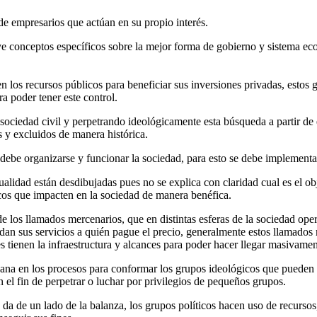
de empresarios que actúan en su propio interés.
e conceptos específicos sobre la mejor forma de gobierno y sistema eco
 los recursos públicos para beneficiar sus inversiones privadas, estos g
a poder tener este control.
sociedad civil y perpetrando ideológicamente esta búsqueda a partir de e
 y excluidos de manera histórica.
o debe organizarse y funcionar la sociedad, para esto se debe implement
ualidad están desdibujadas pues no se explica con claridad cual es el o
cos que impacten en la sociedad de manera benéfica.
 de los llamados mercenarios, que en distintas esferas de la sociedad o
ndan sus servicios a quién pague el precio, generalmente estos llamados
s tienen la infraestructura y alcances para poder hacer llegar masivame
dana en los procesos para conformar los grupos ideológicos que pueden i
 el fin de perpetrar o luchar por privilegios de pequeños grupos.
da de un lado de la balanza, los grupos políticos hacen uso de recurso