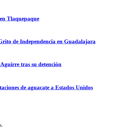
 en Tlaquepaque
 Grito de Independencia en Guadalajara
guirre tras su detención
taciones de aguacate a Estados Unidos
s.