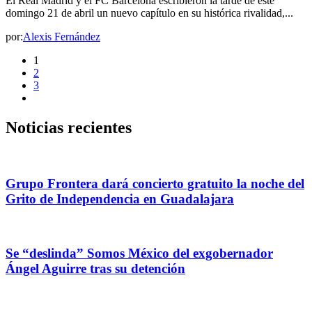
El Real Madrid y el FC Barcelona escribieron la tarde de este
domingo 21 de abril un nuevo capítulo en su histórica rivalidad,...
por:
Alexis Fernández
1
2
3
Noticias recientes
Grupo Frontera dará concierto gratuito la noche del
Grito de Independencia en Guadalajara
Se “deslinda” Somos México del exgobernador
Ángel Aguirre tras su detención