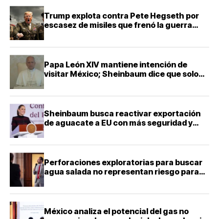
Trump explota contra Pete Hegseth por
escasez de misiles que frenó la guerra
contra Irán
Papa León XIV mantiene intención de
visitar México; Sheinbaum dice que solo
falta definir la fecha
Sheinbaum busca reactivar exportación
de aguacate a EU con más seguridad y
diálogo bilateral
Perforaciones exploratorias para buscar
agua salada no representan riesgo para
acuíferos: director de la Facultad de
Ingeniería de la UNAM
México analiza el potencial del gas no