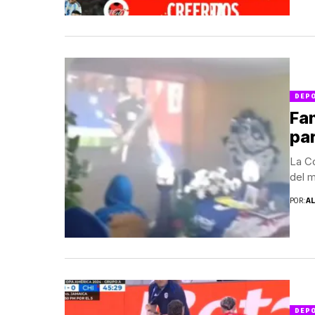
DEP
Fan
par
La C
del m
POR:
A
DEP