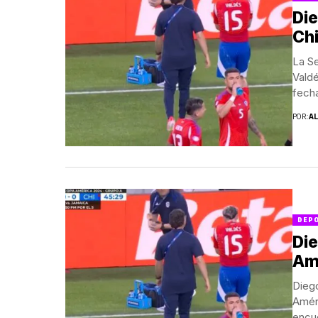
Die
Chi
La Se
Valdé
fecha
duelo
POR:
A
DEP
Die
Amé
Diego
Améri
encue