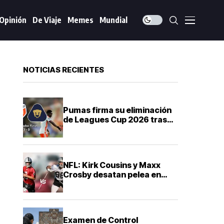
Opinión
De Viaje
Memes
Mundial
NOTICIAS RECIENTES
Pumas firma su eliminación
de Leagues Cup 2026 tras
derrota ante FC Cincinnati
NFL: Kirk Cousins y Maxx
Crosby desatan pelea en
training camp de los Raiders
Examen de Control