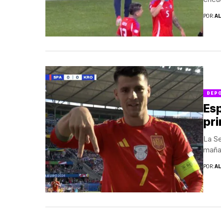
POR:
A
DEP
Esp
pri
La Se
mañan
POR:
A