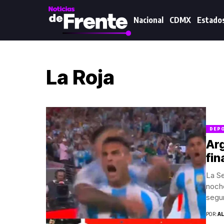
Nacional
CDMX
Estado
La Roja
DEP
Arg
fin
La Se
noche
segun
POR:
A