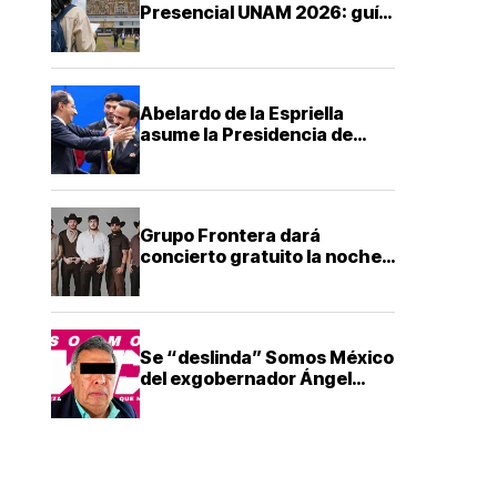
Presencial UNAM 2026: guía
ABC para saber cuándo,
dónde y cómo presentarte
Abelardo de la Espriella
asume la Presidencia de
Colombia con una agenda de
mano dura contra el
narcotráfico
Grupo Frontera dará
concierto gratuito la noche
del Grito de Independencia
en Guadalajara
Se “deslinda” Somos México
del exgobernador Ángel
Aguirre tras su detención