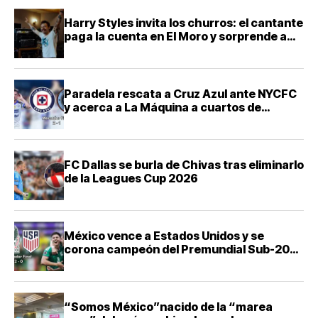
Harry Styles invita los churros: el cantante
paga la cuenta en El Moro y sorprende a
sus fans en CDMX
Paradela rescata a Cruz Azul ante NYCFC
y acerca a La Máquina a cuartos de
Leagues Cup
FC Dallas se burla de Chivas tras eliminarlo
de la Leagues Cup 2026
México vence a Estados Unidos y se
corona campeón del Premundial Sub-20
de Concacaf
“Somos México”nacido de la “marea