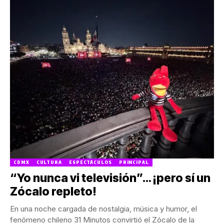
CDMX
CULTURA
ESPECTÁCULOS
PRINCIPAL
“Yo nunca vi televisión”… ¡pero sí un
Zócalo repleto!
En una noche cargada de nostalgia, música y humor, el
fenómeno chileno 31 Minutos convirtió el Zócalo de la