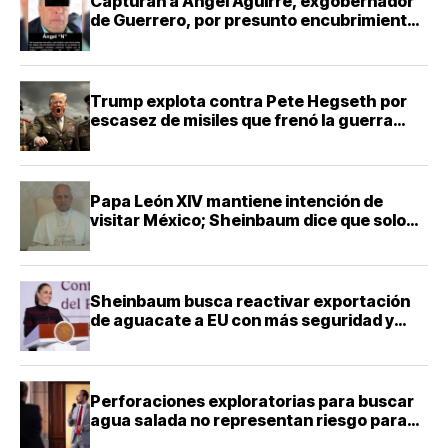
Capturan a Ángel Aguirre, exgobernador
de Guerrero, por presunto encubrimiento
en Ayotzinapa
Trump explota contra Pete Hegseth por
escasez de misiles que frenó la guerra
contra Irán
Papa León XIV mantiene intención de
visitar México; Sheinbaum dice que solo
falta definir la fecha
Sheinbaum busca reactivar exportación
de aguacate a EU con más seguridad y
diálogo bilateral
Perforaciones exploratorias para buscar
agua salada no representan riesgo para
acuíferos: director de la Facultad de