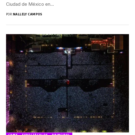
Ciudad de México en...
POR:
NALLELY CAMPOS
CDMX
ESPECTÁCULOS
PRINCIPAL