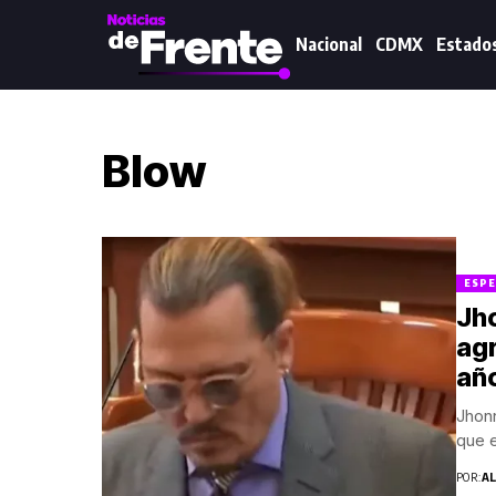
Nacional
CDMX
Estado
Blow
ESPE
Jh
agr
añ
Jhon
que e
POR:
A