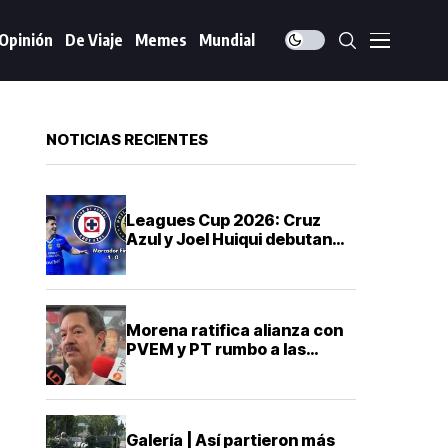
Opinión
De Viaje
Memes
Mundial
NOTICIAS RECIENTES
Leagues Cup 2026: Cruz
Azul y Joel Huiqui debutan
con victoria sobre
Philadelphia Union
Morena ratifica alianza con
PVEM y PT rumbo a las
elecciones de 2027
Galería | Así partieron más