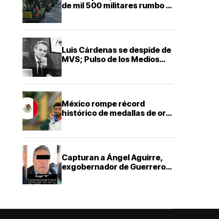
de mil 500 militares rumbo a
Michoacán para reforzar la
seguridad
Luis Cárdenas se despide de
MVS; Pulso de los Medios
adelantó la salida horas
antes
México rompe récord
histórico de medallas de oro
en los Juegos
Centroamericanos y del
Caribe
Capturan a Ángel Aguirre,
exgobernador de Guerrero,
por presunto encubrimiento
en Ayotzinapa