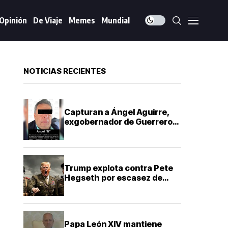
Opinión
De Viaje
Memes
Mundial
NOTICIAS RECIENTES
Capturan a Ángel Aguirre,
exgobernador de Guerrero,
por presunto encubrimiento
en Ayotzinapa
Trump explota contra Pete
Hegseth por escasez de
misiles que frenó la guerra
contra Irán
Papa León XIV mantiene