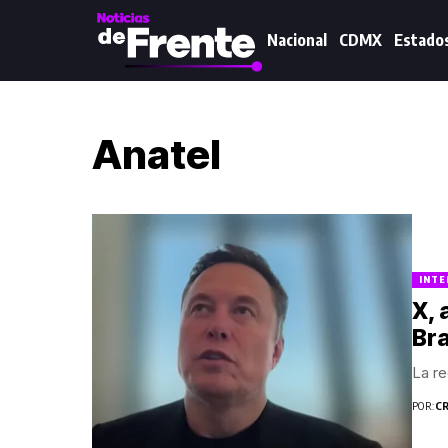
Nacional
CDMX
Estado
Anatel
INTE
X, 
Bra
La re
POR:
C