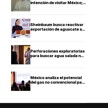
intención de visitar México;
Sheinbaum dice que solo
falta definir la fecha
Sheinbaum busca reactivar
exportación de aguacate a
EU con más seguridad y
diálogo bilateral
Perforaciones exploratorias
para buscar agua salada no
representan riesgo para
acuíferos: director de la
Facultad de Ingeniería de la
UNAM
México analiza el potencial
del gas no convencional para
reducir la dependencia
energética