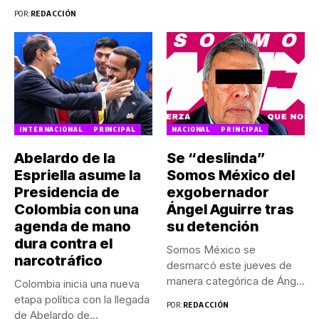
Morena determinó...
POR:
REDACCIÓN
INTERNACIONAL
PRINCIPAL
NACIONAL
PRINCIPAL
Abelardo de la
Se “deslinda”
Espriella asume la
Somos México del
Presidencia de
exgobernador
Colombia con una
Ángel Aguirre tras
agenda de mano
su detención
dura contra el
Somos México se
narcotráfico
desmarcó este jueves de
manera categórica de Ángel
Colombia inicia una nueva
Aguirre...
etapa política con la llegada
POR:
REDACCIÓN
de Abelardo de...