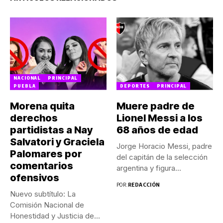
NACIONAL
PRINCIPAL
PUEBLA
DEPORTES
PRINCIPAL
Morena quita
Muere padre de
derechos
Lionel Messi a los
partidistas a Nay
68 años de edad
Salvatori y Graciela
Jorge Horacio Messi, padre
Palomares por
del capitán de la selección
comentarios
argentina y figura...
ofensivos
POR:
REDACCIÓN
Nuevo subtítulo: La
Comisión Nacional de
Honestidad y Justicia de