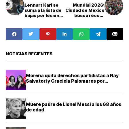
Lennart Karl se
Mundial 2026:
suma a la lista de
Ciudad de México
bajas por lesión
busca récord
para el Mundial
Guinness con la
2026
"Ola más grande
del mundo"
NOTICIAS RECIENTES
Morena quita derechos partidistas a Nay
Salvatori y Graciela Palomares por
comentarios ofensivos
Muere padre de Lionel Messi a los 68 años
de edad