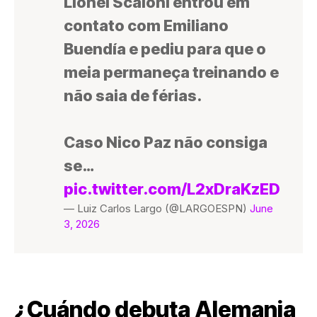
Lionel Scaloni entrou em
contato com Emiliano
Buendía e pediu para que o
meia permaneça treinando e
não saia de férias.
Caso Nico Paz não consiga
se…
pic.twitter.com/L2xDraKzED
— Luiz Carlos Largo (@LARGOESPN)
June
3, 2026
¿Cuándo debuta Alemania