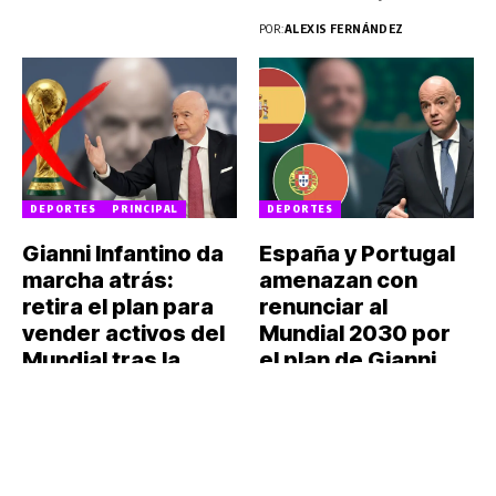
POR:
ALEXIS FERNÁNDEZ
DEPORTES
PRINCIPAL
DEPORTES
Gianni Infantino da
España y Portugal
marcha atrás:
amenazan con
retira el plan para
renunciar al
vender activos del
Mundial 2030 por
Mundial tras la
el plan de Gianni
crisis con la UEFA
Infantino
Gianni Infantino decidió
España y Portugal estarían
ponerle "pausa" a su
considerando abandonar la
iniciativa, luego de que
organización del Mundial
varias...
2030, en...