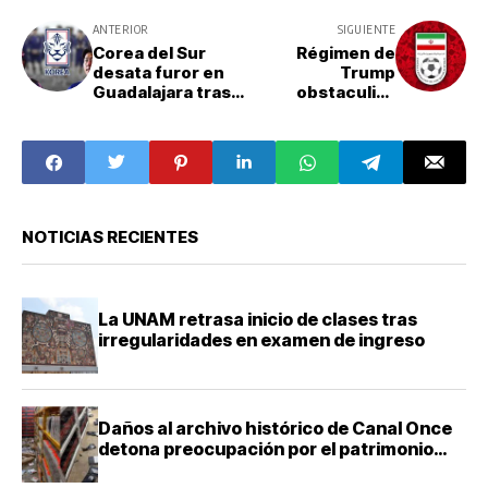
ANTERIOR
SIGUIENTE
Corea del Sur
Régimen de
desata furor en
Trump
Guadalajara tras
obstaculiza
su llegada para el
llegada de
Mundial 2026
delegación de
Irán al Mundial
NOTICIAS RECIENTES
La UNAM retrasa inicio de clases tras
irregularidades en examen de ingreso
Daños al archivo histórico de Canal Once
detona preocupación por el patrimonio
audiovisual del país