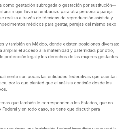
 como gestación subrogada o gestación por sustitución—
l una mujer lleva un embarazo para otra persona o pareja
e realiza a través de técnicas de reproducción asistida y
 impedimentos médicos para gestar, parejas del mismo sexo
ses y también en México, donde existen posiciones diversas:
a ampliar el acceso a la maternidad y paternidad; por otro,
de protección legal y los derechos de las mujeres gestantes
ualmente son pocas las entidades federativas que cuentan
ca, por lo que planteó que el análisis continúe desde los
vos.
 temas que también le corresponden a los Estados, que no
Federal y en todo caso, se tiene que discutir para
os requieren una legislación federal inmediata y remarcó la