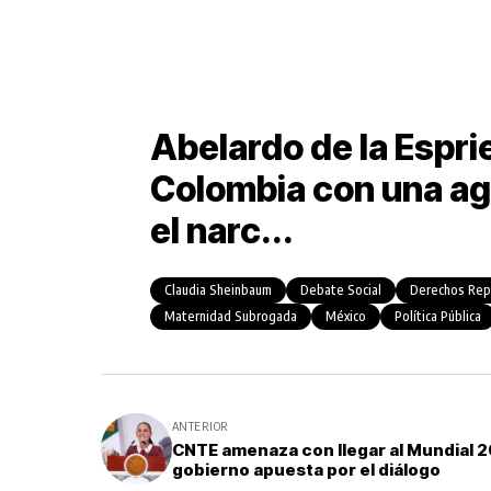
Abelardo de la Espri
Colombia con una ag
el narc...
Claudia Sheinbaum
Debate Social
Derechos Rep
Maternidad Subrogada
México
Política Pública
ANTERIOR
CNTE amenaza con llegar al Mundial 
gobierno apuesta por el diálogo