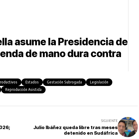
ella asume la Presidencia de
enda de mano dura contra
roductivos
Estados
Gestación Subrogada
Legislación
Reproducción Asistida
SIGUIENTE
2026;
Julio Ibáñez queda libre tras meses
detenido en Sudáfrica