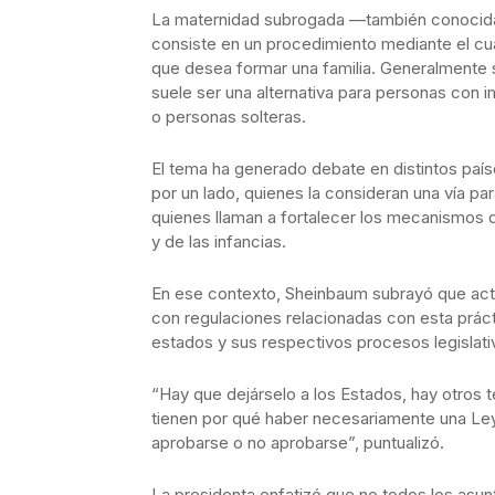
La maternidad subrogada —también conocida
consiste en un procedimiento mediante el cua
que desea formar una familia. Generalmente s
suele ser una alternativa para personas con
o personas solteras.
El tema ha generado debate en distintos paí
por un lado, quienes la consideran una vía par
quienes llaman a fortalecer los mecanismos 
y de las infancias.
En ese contexto, Sheinbaum subrayó que act
con regulaciones relacionadas con esta prácti
estados y sus respectivos procesos legislati
“Hay que dejárselo a los Estados, hay otros
tienen por qué haber necesariamente una Ley 
aprobarse o no aprobarse”, puntualizó.
La presidenta enfatizó que no todos los asunt