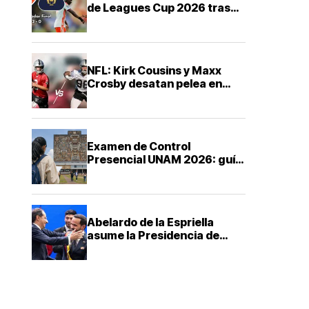
de Leagues Cup 2026 tras
derrota ante FC Cincinnati
NFL: Kirk Cousins y Maxx
Crosby desatan pelea en
training camp de los Raiders
Examen de Control
Presencial UNAM 2026: guía
ABC para saber cuándo,
dónde y cómo presentarte
Abelardo de la Espriella
asume la Presidencia de
Colombia con una agenda de
mano dura contra el
narcotráfico