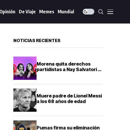
Opinión
De Viaje
Memes
Mundial
NOTICIAS RECIENTES
Morena quita derechos
partidistas a Nay Salvatori y
Graciela Palomares por
comentarios ofensivos
Muere padre de Lionel Messi
a los 68 años de edad
Pumas firma su eliminación