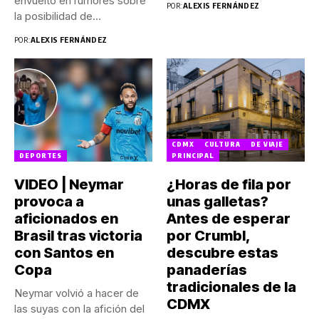
envuelto en rumores sobre
POR:
ALEXIS FERNÁNDEZ
la posibilidad de...
POR:
ALEXIS FERNÁNDEZ
CDMX
CULTURA
DE VIAJE
DEPORTES
PRINCIPAL
VIDEO | Neymar
¿Horas de fila por
provoca a
unas galletas?
aficionados en
Antes de esperar
Brasil tras victoria
por Crumbl,
con Santos en
descubre estas
Copa
panaderías
tradicionales de la
Neymar volvió a hacer de
CDMX
las suyas con la afición del