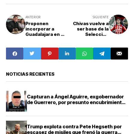
ANTERIOR
SIGUIENTE
Proponen
Chivas vuelve a
incorporar a
ser base de la
Guadalajara en el
Selección
programa
Mexicana para el
Vivienda para el
Mundial 2026
Bienestar del
Gobierno de
México
NOTICIAS RECIENTES
Capturan a Ángel Aguirre, exgobernador
de Guerrero, por presunto encubrimiento
en Ayotzinapa
Trump explota contra Pete Hegseth por
escasez de misiles que frenó la guerra