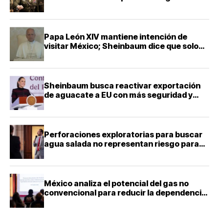
contra Irán
Papa León XIV mantiene intención de
visitar México; Sheinbaum dice que solo
falta definir la fecha
Sheinbaum busca reactivar exportación
de aguacate a EU con más seguridad y
diálogo bilateral
Perforaciones exploratorias para buscar
agua salada no representan riesgo para
acuíferos: director de la Facultad de
Ingeniería de la UNAM
México analiza el potencial del gas no
convencional para reducir la dependencia
energética