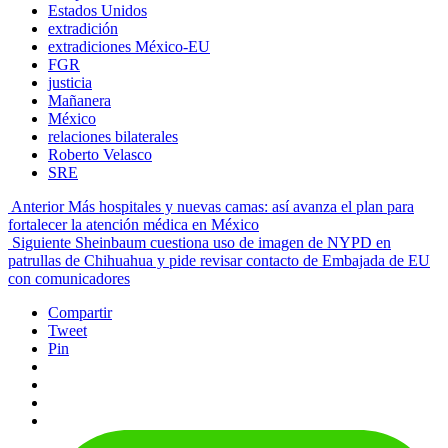
Estados Unidos
extradición
extradiciones México-EU
FGR
justicia
Mañanera
México
relaciones bilaterales
Roberto Velasco
SRE
Anterior
Más hospitales y nuevas camas: así avanza el plan para
fortalecer la atención médica en México
Siguiente
Sheinbaum cuestiona uso de imagen de NYPD en
patrullas de Chihuahua y pide revisar contacto de Embajada de EU
con comunicadores
Compartir
Tweet
Pin