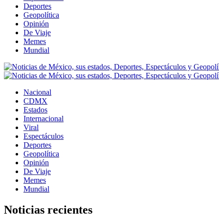
Deportes
Geopolítica
Opinión
De Viaje
Memes
Mundial
Nacional
CDMX
Estados
Internacional
Viral
Espectáculos
Deportes
Geopolítica
Opinión
De Viaje
Memes
Mundial
Noticias recientes