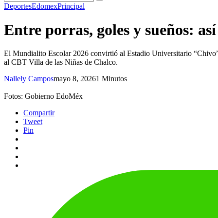
Deportes
Edomex
Principal
Entre porras, goles y sueños: as
El Mundialito Escolar 2026 convirtió al Estadio Universitario “Chivo
al CBT Villa de las Niñas de Chalco.
Nallely Campos
mayo 8, 2026
1 Minutos
Fotos: Gobierno EdoMéx
Compartir
Tweet
Pin