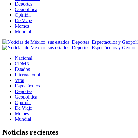
Deportes
Geopolítica
Opinión
De Viaje
Memes
Mundial
Nacional
CDMX
Estados
Internacional
Viral
Espectáculos
Deportes
Geopolítica
Opinión
De Viaje
Memes
Mundial
Noticias recientes