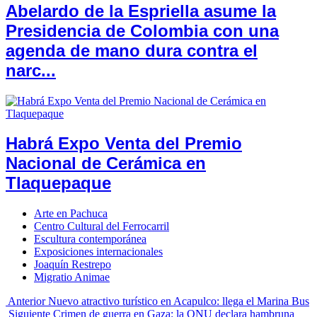
Abelardo de la Espriella asume la
Presidencia de Colombia con una
agenda de mano dura contra el
narc...
Habrá Expo Venta del Premio
Nacional de Cerámica en
Tlaquepaque
Arte en Pachuca
Centro Cultural del Ferrocarril
Escultura contemporánea
Exposiciones internacionales
Joaquín Restrepo
Migratio Animae
Anterior
Nuevo atractivo turístico en Acapulco: llega el Marina Bus
Siguiente
Crimen de guerra en Gaza: la ONU declara hambruna