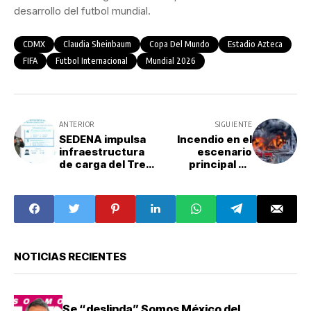
desarrollo del futbol mundial.
CDMX
Claudia Sheinbaum
Copa Del Mundo
Estadio Azteca
FIFA
Futbol Internacional
Mundial 2026
ANTERIOR
SIGUIENTE
SEDENA impulsa
Incendio en el
infraestructura
escenario
de carga del Tren
principal de
Maya y rehabilita
Tomorrowland
más de mil 300
2025 pone en
km de caminos en
duda la
el sureste
realización del
festival
NOTICIAS RECIENTES
Se “deslinda” Somos México del