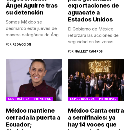
Ángel Aguirre tras
exportaciones de
su detención
aguacate a
Estados Unidos
Somos México se
desmarcó este jueves de
El Gobierno de México
manera categórica de Ángel
reforzará las acciones de
Aguirre...
seguridad en las zonas...
POR:
REDACCIÓN
POR:
NALLELY CAMPOS
GEOPOLÍTICA
PRINCIPAL
ESPECTÁCULOS
PRINCIPAL
México mantiene
México Canta entra
cerrada la puerta a
a semifinales: ya
Ecuador;
hay 14 voces que