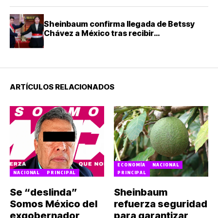
Sheinbaum confirma llegada de Betssy
Chávez a México tras recibir
salvoconducto de Perú
ARTÍCULOS RELACIONADOS
ECONOMÍA
NACIONAL
NACIONAL
PRINCIPAL
PRINCIPAL
Se “deslinda”
Sheinbaum
Somos México del
refuerza seguridad
exgobernador
para garantizar