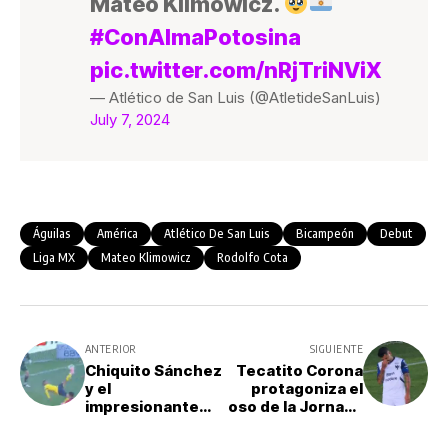
Mateo Klimowicz.
#ConAlmaPotosina
pic.twitter.com/nRjTriNViX
— Atlético de San Luis (@AtletideSanLuis)
July 7, 2024
Águilas
América
Atlético De San Luis
Bicampeón
Debut
Liga MX
Mateo Klimowicz
Rodolfo Cota
ANTERIOR
SIGUIENTE
Chiquito Sánchez
Tecatito Corona
y el
protagoniza el
impresionante
oso de la Jornada
golazo que
1 del Apertura
estuvo cerca de
2024