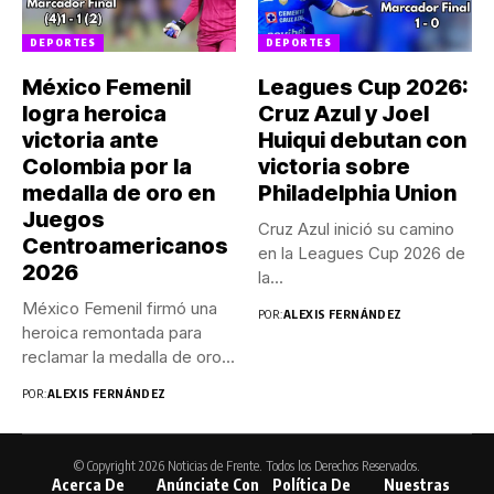
DEPORTES
DEPORTES
México Femenil
Leagues Cup 2026:
logra heroica
Cruz Azul y Joel
victoria ante
Huiqui debutan con
Colombia por la
victoria sobre
medalla de oro en
Philadelphia Union
Juegos
Cruz Azul inició su camino
Centroamericanos
en la Leagues Cup 2026 de
2026
la...
México Femenil firmó una
POR:
ALEXIS FERNÁNDEZ
heroica remontada para
reclamar la medalla de oro...
POR:
ALEXIS FERNÁNDEZ
© Copyright 2026 Noticias de Frente. Todos los Derechos Reservados.
Acerca De
Anúnciate Con
Política De
Nuestras