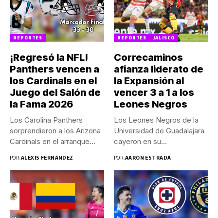
DEPORTES
DEPORTES
JALISCO
¡Regresó la NFL!
Correcaminos
Panthers vencen a
afianza liderato de
los Cardinals en el
la Expansión al
Juego del Salón de
vencer 3 a 1 a los
la Fama 2026
Leones Negros
Los Carolina Panthers
Los Leones Negros de la
sorprendieron a los Arizona
Universidad de Guadalajara
Cardinals en el arranque
cayeron en su
de...
presentación...
POR:
ALEXIS FERNÁNDEZ
POR:
AARÓN ESTRADA