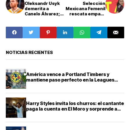
Oleksandr Usyk
Selección
demerita a
Mexicana Femenil
Canelo Álvarez;
rescata empate
"No es la cara
ante Canadá
mundial del
boxeo"
NOTICIAS RECIENTES
América vence a Portland Timbers y
mantiene paso perfecto en la Leagues
Cup 2026
Harry Styles invita los churros: el cantante
paga la cuenta en El Moro y sorprende a
sus fans en CDMX