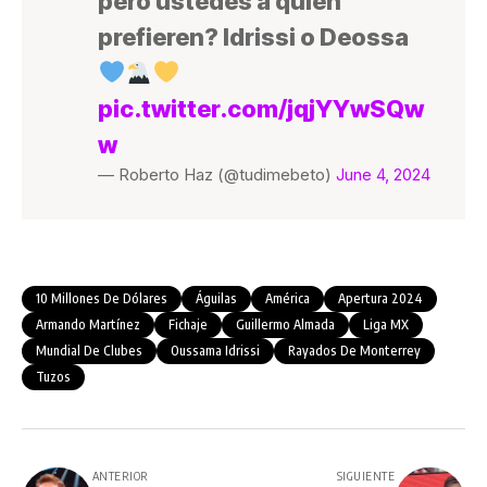
pero ustedes a quién
prefieren? Idrissi o Deossa
pic.twitter.com/jqjYYwSQw
w
— Roberto Haz (@tudimebeto)
June 4, 2024
10 Millones De Dólares
Águilas
América
Apertura 2024
Armando Martínez
Fichaje
Guillermo Almada
Liga MX
Mundial De Clubes
Oussama Idrissi
Rayados De Monterrey
Tuzos
ANTERIOR
SIGUIENTE