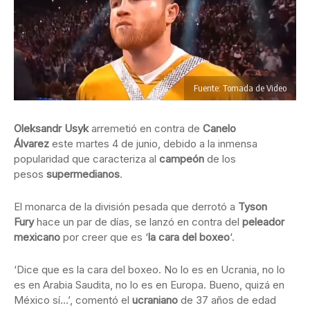
Fuente: Tomada de Video
Oleksandr Usyk
arremetió en contra de
Canelo
Álvarez
este martes 4 de junio, debido a la inmensa
popularidad que caracteriza al
campeón
de los
pesos
supermedianos
.
El monarca de la división pesada que derrotó a
Tyson
Fury
hace un par de días, se lanzó en contra del
peleador
mexicano
por creer que es ‘
la cara del boxeo
‘.
‘Dice que es la cara del boxeo. No lo es en Ucrania, no lo
es en Arabia Saudita, no lo es en Europa. Bueno, quizá en
México sí…’, comentó el
ucraniano
de 37 años de edad