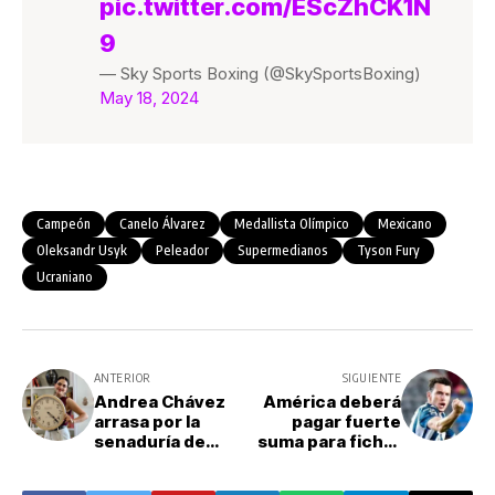
pic.twitter.com/EScZhCK1N
9
— Sky Sports Boxing (@SkySportsBoxing)
May 18, 2024
Campeón
Canelo Álvarez
Medallista Olímpico
Mexicano
Oleksandr Usyk
Peleador
Supermedianos
Tyson Fury
Ucraniano
ANTERIOR
SIGUIENTE
Andrea Chávez
América deberá
arrasa por la
pagar fuerte
senaduría de
suma para fichar
Chihuahua
a Oussama Idrissi
para el AP24