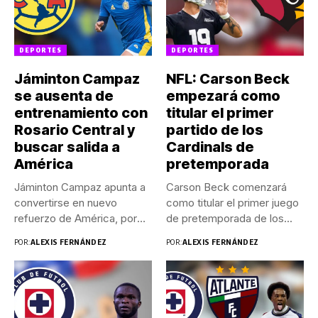
DEPORTES
DEPORTES
Jáminton Campaz
NFL: Carson Beck
se ausenta de
empezará como
entrenamiento con
titular el primer
Rosario Central y
partido de los
buscar salida a
Cardinals de
América
pretemporada
Jáminton Campaz apunta a
Carson Beck comenzará
convertirse en nuevo
como titular el primer juego
refuerzo de América, por
de pretemporada de los...
lo...
POR:
ALEXIS FERNÁNDEZ
POR:
ALEXIS FERNÁNDEZ