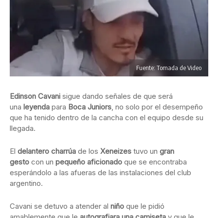
Fuente: Tomada de Video
Edinson Cavani
sigue dando señales de que será
una
leyenda
para
Boca Juniors
, no solo por el desempeño
que ha tenido dentro de la cancha con el equipo desde su
llegada.
El
delantero charrúa
de los
Xeneizes
tuvo un
gran
gesto
con un
pequeño aficionado
que se encontraba
esperándolo a las afueras de las instalaciones del club
argentino.
Cavani se detuvo a atender al
niño
que le pidió
amablemente que le
autografiara una camiseta
y que le