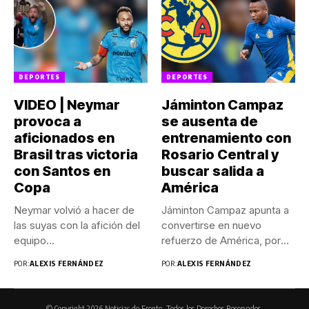
DEPORTES
DEPORTES
VIDEO | Neymar
Jáminton Campaz
provoca a
se ausenta de
aficionados en
entrenamiento con
Brasil tras victoria
Rosario Central y
con Santos en
buscar salida a
Copa
América
Neymar volvió a hacer de
Jáminton Campaz apunta a
las suyas con la afición del
convertirse en nuevo
equipo...
refuerzo de América, por
lo...
POR:
ALEXIS FERNÁNDEZ
POR:
ALEXIS FERNÁNDEZ
© Copyright 2026 Noticias de Frente. Todos los Derechos Reservados.