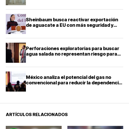
falta definir la fecha
Sheinbaum busca reactivar exportación
de aguacate a EU con más seguridad y
diálogo bilateral
Perforaciones exploratorias para buscar
agua salada no representan riesgo para
acuíferos: director de la Facultad de
Ingeniería de la UNAM
México analiza el potencial del gas no
convencional para reducir la dependencia
energética
ARTÍCULOS RELACIONADOS