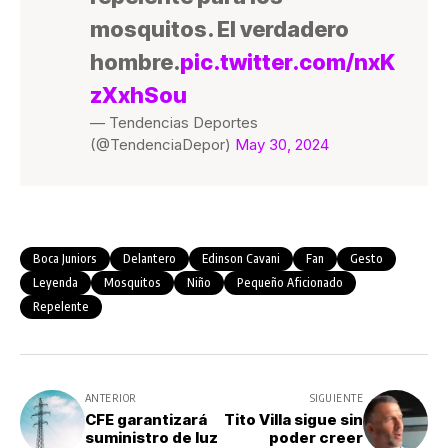
mosquitos. El verdadero
hombre.
pic.twitter.com/nxK
zXxhSou
— Tendencias Deportes
(@TendenciaDepor)
May 30, 2024
Boca Juniors
Delantero
Edinson Cavani
Fan
Gesto
Leyenda
Mosquitos
Niño
Pequeño Aficionado
Repelente
ANTERIOR
SIGUIENTE
CFE garantizará
Tito Villa sigue sin
suministro de luz
poder creer