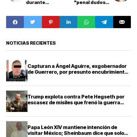
durante
"penal dudoso"
temporada
que condenó a
electoral
Cruz Azul
NOTICIAS RECIENTES
Capturan a Ángel Aguirre, exgobernador
de Guerrero, por presunto encubrimiento
en Ayotzinapa
Trump explota contra Pete Hegseth por
escasez de misiles que frenó la guerra
contra Irán
Papa León XIV mantiene intención de
visitar México; Sheinbaum dice que solo