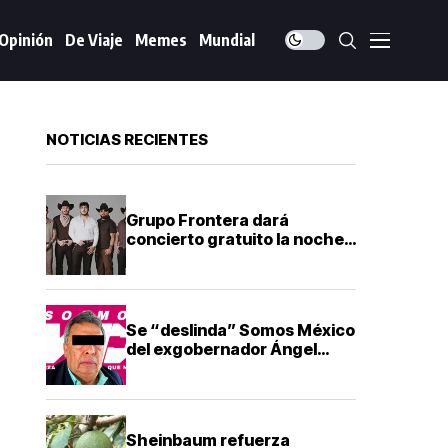
Opinión
De Viaje
Memes
Mundial
NOTICIAS RECIENTES
Grupo Frontera dará
concierto gratuito la noche
del Grito de Independencia
en Guadalajara
Se “deslinda” Somos México
del exgobernador Ángel
Aguirre tras su detención
Sheinbaum refuerza