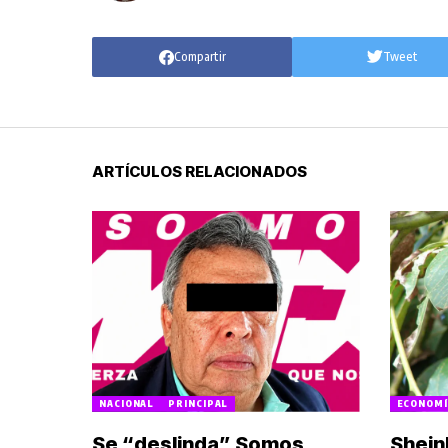
Compartir
Tweet
ARTÍCULOS RELACIONADOS
NACIONAL
PRINCIPAL
ECONOMÍ
Se “deslinda” Somos
Shein