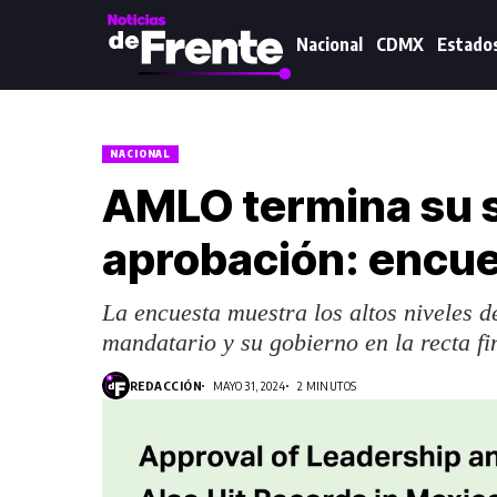
Nacional
CDMX
Estado
NACIONAL
AMLO termina su 
aprobación: encue
La encuesta muestra los altos niveles d
mandatario y su gobierno en la recta fi
REDACCIÓN
MAYO 31, 2024
2 MINUTOS