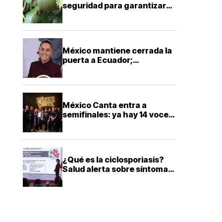
seguridad para garantizar
exportaciones de aguacate
a Estados Unidos
México mantiene cerrada la
puerta a Ecuador;
Sheinbaum descarta
reconciliación diplomática
México Canta entra a
semifinales: ya hay 14 voces
que buscarán llegar a la gran
final
¿Qué es la ciclosporiasis?
Salud alerta sobre síntomas
y cómo prevenir esta
infección intestinal