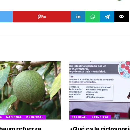
Pin
A
NACIONAL
PRINCIPAL
NACIONAL
PRINCIPAL
baum refuerza
¿Qué es la ciclospori