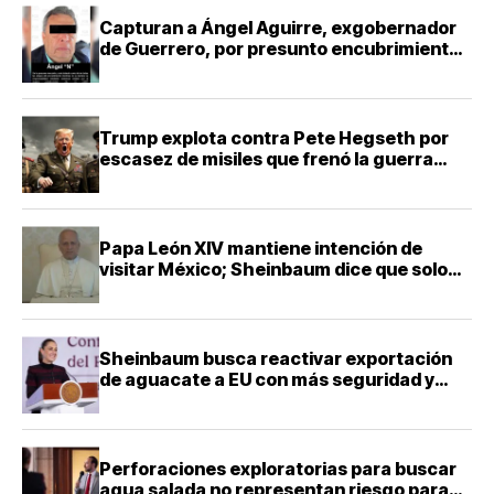
Capturan a Ángel Aguirre, exgobernador
de Guerrero, por presunto encubrimiento
en Ayotzinapa
Trump explota contra Pete Hegseth por
escasez de misiles que frenó la guerra
contra Irán
Papa León XIV mantiene intención de
visitar México; Sheinbaum dice que solo
falta definir la fecha
Sheinbaum busca reactivar exportación
de aguacate a EU con más seguridad y
diálogo bilateral
Perforaciones exploratorias para buscar
agua salada no representan riesgo para