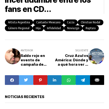
fans en CD...
Artista Argentina
Cantante Mexicano
Cazzu
Christian Nodal
Género Regional
Hija
Infidelidad
Noviazgo
Ruptura
ANTERIOR
SIGUIENTE
Saldo rojo en
Cruz Azul vs
evento de
América: Dónde y
campaña de
a qué hora ver la
Álvarez Máynez
ida de la gran final
en NL: 9 muertos
del Clausura
y 80 heridos
2024
NOTICIAS RECIENTES