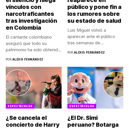
vínculos con
público y pone fin a
narcotraficantes
los rumores sobre
tras investigación
su estado de salud
en Colombia
Luis Miguel volvió a
aparecer ante el público
El cantante colombiano
tras semanas de
aseguró que todo su
especulaciones...
patrimonio ha sido obtenido
POR:
ALEXIS FERNÁNDEZ
de...
POR:
ALEXIS FERNÁNDEZ
ESPECTÁCULOS
ESPECTÁCULOS
¿Se cancela el
¿El Dr. Simi
concierto de Harry
peruano? Botarga