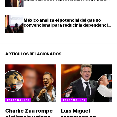
acuíferos: director de la Facultad de
Ingeniería de la UNAM
México analiza el potencial del gas no
convencional para reducir la dependencia
energética
ARTÍCULOS RELACIONADOS
ESPECTÁCULOS
ESPECTÁCULOS
Charlie Zaa rompe
Luis Miguel
el silencio y niega
reaparece en