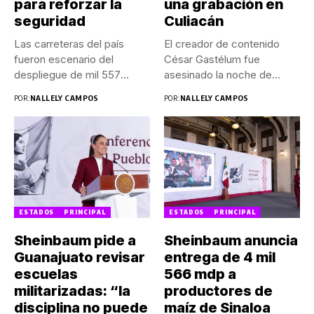
para reforzar la
una grabación en
seguridad
Culiacán
Las carreteras del país
El creador de contenido
fueron escenario del
César Gastélum fue
despliegue de mil 557
asesinado la noche de
efectivos...
este...
POR:
NALLELY CAMPOS
POR:
NALLELY CAMPOS
ESTADOS
PRINCIPAL
ESTADOS
PRINCIPAL
Sheinbaum pide a
Sheinbaum anuncia
Guanajuato revisar
entrega de 4 mil
escuelas
566 mdp a
militarizadas: “la
productores de
disciplina no puede
maíz de Sinaloa