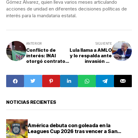
Gómez Álvarez, quien lleva varios meses articulando
acciones de unidad en diferentes decisiones políticas de
interés para la mandataria estatal.
ANTERIOR
SIGUIENTE
Conflicto de
Lula llama a AMLO
interés: INAI
y lo respalda ante
otorgó contratos
invasión de
millonarios a
embajada en
empresas de
Ecuador
Xóchitl Gálvez
NOTICIAS RECIENTES
América debuta con goleada en la
Leagues Cup 2026 tras vencer a San
Diego FC