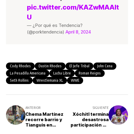
pic.twitter.com/KAZwMAAIt
U
— ¿Por qué es Tendencia?
(@porktendencia)
April 8, 2024
Cody Rhodes
Dustin Rhodes
El Jefe Tribal
John Cena
La Pesadilla Americana
Lucha Libre
Roman Reigns
Seth Rollins
Wrestlemania XL
WWE
ANTERIOR
SIGUIENTE
Chema Martínez
Xóchitl termina
recorre barrio y
desastrosa
Tianguis en
participación en
Lomas del Paraíso
el debate con la