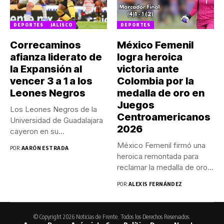
DEPORTES
JALISCO
DEPORTES
Correcaminos
México Femenil
afianza liderato de
logra heroica
la Expansión al
victoria ante
vencer 3 a 1 a los
Colombia por la
Leones Negros
medalla de oro en
Juegos
Los Leones Negros de la
Centroamericanos
Universidad de Guadalajara
2026
cayeron en su
presentación...
México Femenil firmó una
POR:
AARÓN ESTRADA
heroica remontada para
reclamar la medalla de oro...
POR:
ALEXIS FERNÁNDEZ
© Copyright 2026 Noticias de Frente. Todos los Derechos Reservados.