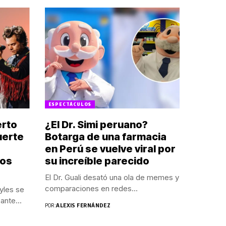
ESPECTÁCULOS
erto
¿El Dr. Simi peruano?
uerte
Botarga de una farmacia
en Perú se vuelve viral por
los
su increíble parecido
El Dr. Guali desató una ola de memes y
comparaciones en redes...
yles se
ante...
POR:
ALEXIS FERNÁNDEZ