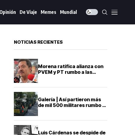
Opinión
De Viaje
Memes
Mundial
NOTICIAS RECIENTES
Morena ratifica alianza con
PVEM y PT rumbo a las
elecciones de 2027
Galería | Así partieron más
de mil 500 militares rumbo a
Michoacán para reforzar la
seguridad
Luis Cárdenas se despide de