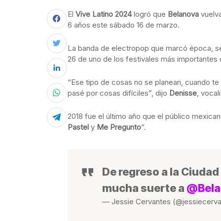
El
Vive Latino 2024
logró que
Belanova
vuelv
6 años este sábado 16 de marzo.
La banda de electropop que marcó época, se
26 de uno de los festivales más importantes 
“Ese tipo de cosas no se planean, cuando te
pasé por cosas difíciles”, dijo
Denisse
, vocal
2018 fue el último año que el público mexica
Pastel
y
Me Pregunto
“.
De regreso a la Ciudad
mucha suerte a
@Bela
— Jessie Cervantes (@jessiecerv