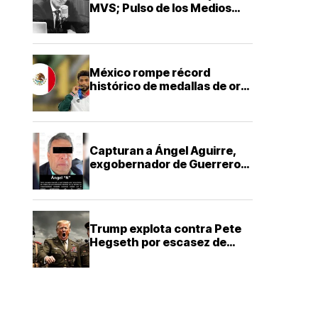
MVS; Pulso de los Medios
adelantó la salida horas
antes
México rompe récord
histórico de medallas de oro
en los Juegos
Centroamericanos y del
Caribe
Capturan a Ángel Aguirre,
exgobernador de Guerrero,
por presunto encubrimiento
en Ayotzinapa
Trump explota contra Pete
Hegseth por escasez de
misiles que frenó la guerra
contra Irán