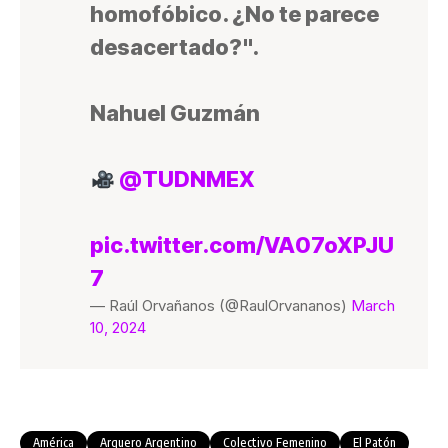
homofóbico. ¿No te parece
desacertado?".
Nahuel Guzmán
@TUDNMEX
pic.twitter.com/VA07oXPJU
7
— Raúl Orvañanos (@RaulOrvananos)
March
10, 2024
América
Arquero Argentino
Colectivo Femenino
El Patón