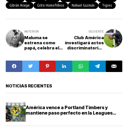
Gibrán Araige
Grito Homofóbico
Nahuel Guzmán
Tigres
ANTERIOR
SIGUIENTE
Maluma se
Club América
estrena como
investigará actos
papá, celebra el
discriminatorios
nacimiento de su
contra Nahuel
hija, París
Guzmán en el
Estadio Azteca
NOTICIAS RECIENTES
América vence a Portland Timbers y
mantiene paso perfecto en la Leagues
Cup 2026