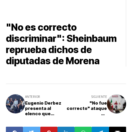
"No es correcto
discriminar": Sheinbaum
reprueba dichos de
diputadas de Morena
ANTERIOR
SIGUIENTE
Eugenio Derbez
"No fue
presenta al
correcto" ataque
elenco que
de
protagonizará la
encapuchados a
nueva temporada
Palacio Nacional:
de LOL
Claudia