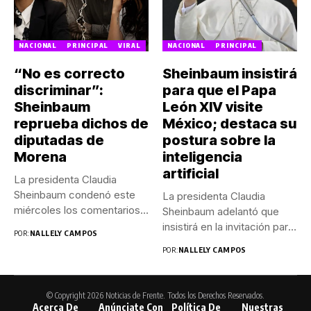
NACIONAL
PRINCIPAL
VIRAL
NACIONAL
PRINCIPAL
“No es correcto
Sheinbaum insistirá
discriminar”:
para que el Papa
Sheinbaum
León XIV visite
reprueba dichos de
México; destaca su
diputadas de
postura sobre la
Morena
inteligencia
artificial
La presidenta Claudia
Sheinbaum condenó este
La presidenta Claudia
miércoles los comentarios
Sheinbaum adelantó que
realizados por las...
insistirá en la invitación para
POR:
NALLELY CAMPOS
que...
POR:
NALLELY CAMPOS
© Copyright 2026 Noticias de Frente. Todos los Derechos Reservados.
Acerca De
Anúnciate Con
Política De
Nuestras