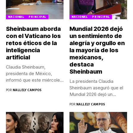
NACIONAL
PRINCIPAL
NACIONAL
PRINCIPAL
Sheinbaum aborda
Mundial 2026 dejó
con el Vaticano los
un sentimiento de
retos éticos de la
alegría y orgullo en
inteligencia
la mayoría de los
artificial
mexicanos,
destaca
Claudia Sheinbaum,
Sheinbaum
presidenta de México,
informó que este miércoles
La presidenta Claudia
sostuvo una reunión...
Sheinbaum aseguró que el
POR:
NALLELY CAMPOS
Mundial 2026 dejó un
saldo...
POR:
NALLELY CAMPOS