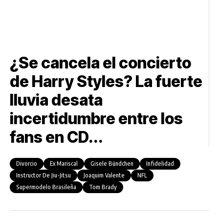
¿Se cancela el concierto
de Harry Styles? La fuerte
lluvia desata
incertidumbre entre los
fans en CD...
Divorcio
Ex Mariscal
Gisele Bündchen
Infidelidad
Instructor De Jiu-Jitsu
Joaquim Valente
NFL
Supermodelo Brasileña
Tom Brady