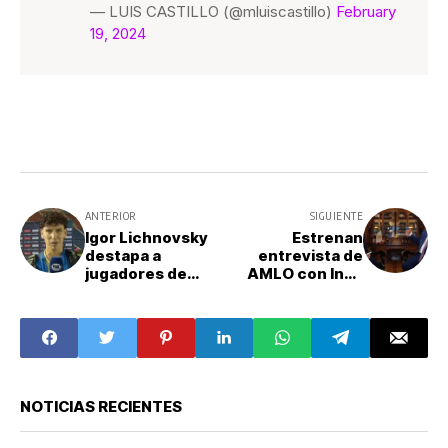
— LUIS CASTILLO (@mluiscastillo)
February
19, 2024
ANTERIOR
SIGUIENTE
Igor Lichnovsky
Estrenan
destapa a
entrevista de
jugadores de
AMLO con Inna
Cruz Azul; lo
Afinogenova
menospreciaban
por ser "hombre
de fe"
NOTICIAS RECIENTES