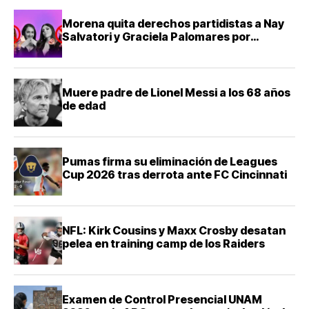
Morena quita derechos partidistas a Nay
Salvatori y Graciela Palomares por
comentarios ofensivos
Muere padre de Lionel Messi a los 68 años
de edad
Pumas firma su eliminación de Leagues
Cup 2026 tras derrota ante FC Cincinnati
NFL: Kirk Cousins y Maxx Crosby desatan
pelea en training camp de los Raiders
Examen de Control Presencial UNAM