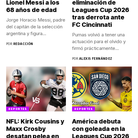
Lionel Messi a los
eliminación de
68 años de edad
Leagues Cup 2026
tras derrota ante
Jorge Horacio Messi, padre
FC Cincinnati
del capitán de la selección
argentina y figura...
Pumas volvió a tener una
actuación para el olvido y
POR:
REDACCIÓN
firmó prácticamente...
POR:
ALEXIS FERNÁNDEZ
DEPORTES
DEPORTES
NFL: Kirk Cousins y
América debuta
Maxx Crosby
con goleada en la
desatan pelea en
Leagues Cup 2026