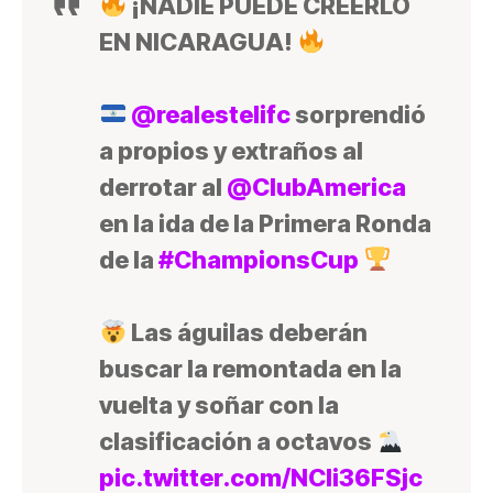
¡NADIE PUEDE CREERLO
EN NICARAGUA!
@realestelifc
sorprendió
a propios y extraños al
derrotar al
@ClubAmerica
en la ida de la Primera Ronda
de la
#ChampionsCup
Las águilas deberán
buscar la remontada en la
vuelta y soñar con la
clasificación a octavos
pic.twitter.com/NCIi36FSjc