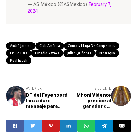
— AS México (@ASMexico)
February 7,
2024
André Jardine
Club América
Concacaf Liga De Campeones
Emilio Lara
Estadio Azteca
Julián Quiñones
Nicaragua
Real Estelí
ANTERIOR
SIGUIENTE
DT del Feyenoord
Mhoni Vidente
lanza duro
predice al
mensaje para
ganador del
Santiago
Super Bowl LVIII;
Giménez tras
no le gustará a los
"falta de gol"
fans de la NFL