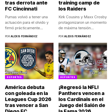
tras derrota ante
training camp de
FC Cincinnati
los Raiders
Pumas volvió a tener una
Kirk Cousins y Maxx Crosby
actuación para el olvido y
protagonizaron un momento
firmó prácticamente...
de máxima tensión
durante...
POR:
ALEXIS FERNÁNDEZ
POR:
ALEXIS FERNÁNDEZ
DEPORTES
DEPORTES
América debuta
¡Regresó la NFL!
con goleada en la
Panthers vencen a
Leagues Cup 2026
los Cardinals en el
tras vencer a San
Juego del Salón de
Diego FC
la Fama 2026