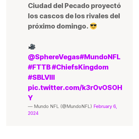
Ciudad del Pecado proyectó
los cascos de los rivales del
próximo domingo.
@SphereVegas
#MundoNFL
#FTTB
#ChiefsKingdom
#SBLVIII
pic.twitter.com/k3rOvOSOH
Y
— Mundo NFL (@MundoNFL)
February 6,
2024