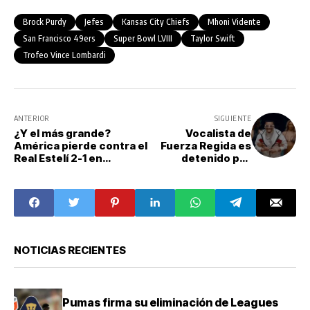
Brock Purdy
Jefes
Kansas City Chiefs
Mhoni Vidente
San Francisco 49ers
Super Bowl LVIII
Taylor Swift
Trofeo Vince Lombardi
ANTERIOR
SIGUIENTE
¿Y el más grande?
Vocalista de
América pierde contra el
Fuerza Regida es
Real Estelí 2-1 en
detenido por
Nicaragua
posesión de
drogas en
Mexicali
NOTICIAS RECIENTES
Pumas firma su eliminación de Leagues