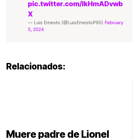
pic.twitter.com/lkHmADvwb
X
— Luis Ernesto (@LuisErnestoP95)
February
5, 2024
Relacionados:
Muere padre de Lionel