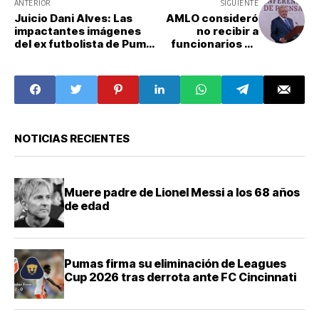
ANTERIOR
SIGUIENTE
Juicio Dani Alves: Las
AMLO consideró
impactantes imágenes
no recibir a
del ex futbolista de Pumas
funcionarios de
tras un año encarcelado
EU por
acusaciones
falsas de la DEA
NOTICIAS RECIENTES
Muere padre de Lionel Messi a los 68 años
de edad
Pumas firma su eliminación de Leagues
Cup 2026 tras derrota ante FC Cincinnati