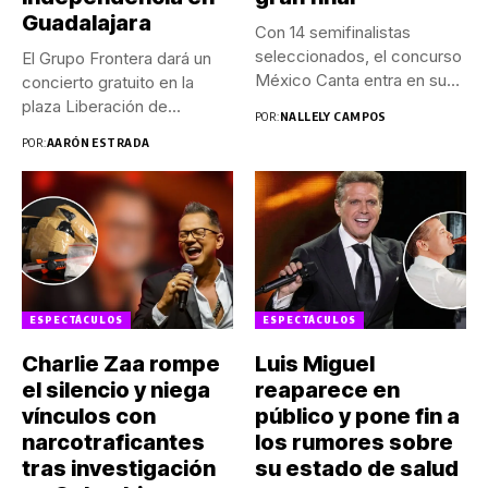
Guadalajara
Con 14 semifinalistas
seleccionados, el concurso
El Grupo Frontera dará un
México Canta entra en su
concierto gratuito en la
fase...
plaza Liberación de...
POR:
NALLELY CAMPOS
POR:
AARÓN ESTRADA
ESPECTÁCULOS
ESPECTÁCULOS
Charlie Zaa rompe
Luis Miguel
el silencio y niega
reaparece en
vínculos con
público y pone fin a
narcotraficantes
los rumores sobre
tras investigación
su estado de salud