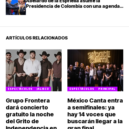
Abelardo de la Espriella asume la
Presidencia de Colombia con una agenda
de mano dura contra el narcotráfico
ARTÍCULOS RELACIONADOS
ESPECTÁCULOS
JALISCO
ESPECTÁCULOS
PRINCIPAL
Grupo Frontera
México Canta entra
dará concierto
a semifinales: ya
gratuito la noche
hay 14 voces que
del Grito de
buscarán llegar a la
Independencia en
gran final