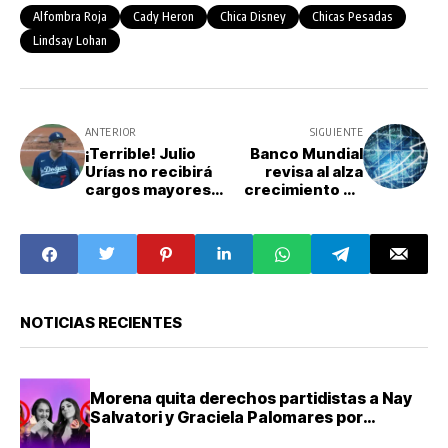
Alfombra Roja
Cady Heron
Chica Disney
Chicas Pesadas
Lindsay Lohan
ANTERIOR
SIGUIENTE
¡Terrible! Julio
Banco Mundial
Urías no recibirá
revisa al alza
cargos mayores
crecimiento de
por violencia
México durante
doméstica en Los
los próximos años
Ángeles
NOTICIAS RECIENTES
Morena quita derechos partidistas a Nay
Salvatori y Graciela Palomares por
comentarios ofensivos