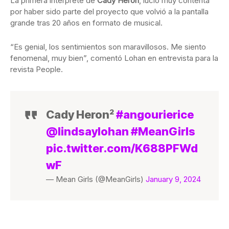
La primera intérprete de
Cady Heron
, lució muy contenta
por haber sido parte del proyecto que volvió a la pantalla
grande tras 20 años en formato de musical.
“Es genial, los sentimientos son maravillosos. Me siento
fenomenal, muy bien”, comentó Lohan en entrevista para la
revista People.
Cady Heron²
#angourierice
@lindsaylohan
#MeanGirls
pic.twitter.com/K688PFWd
wF
— Mean Girls (@MeanGirls)
January 9, 2024