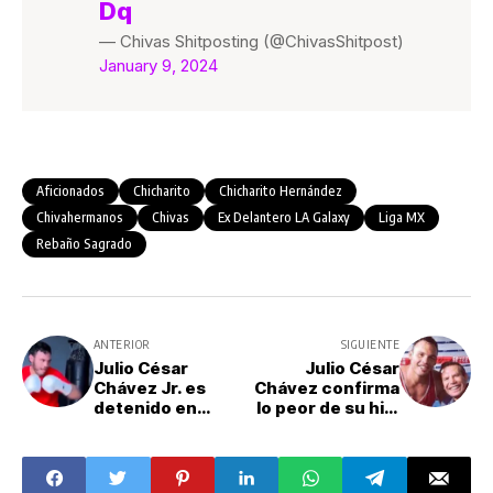
Dq
— Chivas Shitposting (@ChivasShitpost)
January 9, 2024
Aficionados
Chicharito
Chicharito Hernández
Chivahermanos
Chivas
Ex Delantero LA Galaxy
Liga MX
Rebaño Sagrado
ANTERIOR
SIGUIENTE
Julio César
Julio César
Chávez Jr. es
Chávez confirma
detenido en
lo peor de su hijo
Estados Unidos
con comunicado
por posesión
en redes sociales
ilegal de armas